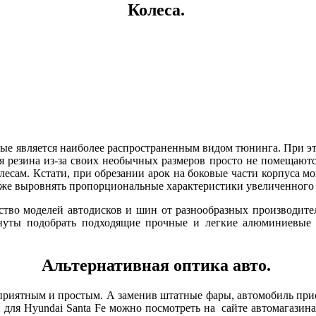
Колеса.
вые является наиболее распространенным видом тюнинга. При эт
 резина из-за своих необычных размеров просто не помещаются
колесам. Кстати, при обрезании арок на боковые части корпуса 
акже выровнять пропорциональные характеристики увеличенного 
ство моделей автодисков и шин от разнообразных производител
минуты подобрать подходящие прочные и легкие алюминиевы
Альтернативная оптика авто.
 приятным и простым. А заменив штатные фары, автомобиль пр
 для Hyundai Santa Fe можно посмотреть на сайте автомагазина