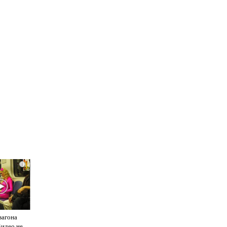
i
вагона
Видео не