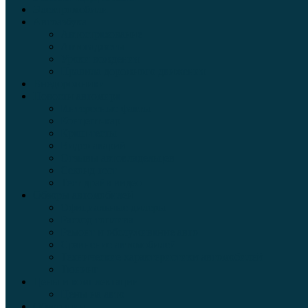
Электромобили
Автоазбука
Автострахование
Автогаджеты
Уроки вождения
Правила дорожного движения
Внедорожники
Новости автомира
Интересные факты
Концепт-кар
Краш-тесты
Видео аварий
Отзывы автовладельцев
Секонд тест
Тест драйв видео
Обзоры автомобилей
Официальные дилеры
Расход топлива
Ремонт и обслуживание авто
Сравнение автомобилей
Технические характеристики автомобилей
Тюнинг
Цены и комплектации
Цены на авто
Обзор шин