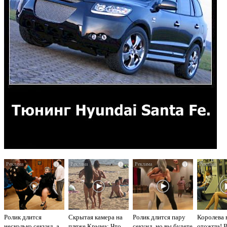
i
i
i
Ролик длится
Скрытая камера на
Ролик длится пару
Королева 
несколько секунд, а
пляже Крыма: Что
секунд, но вы будете
отожгла! 