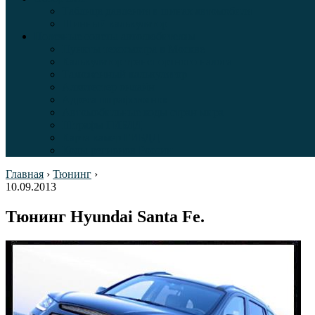
Таблица давления в шинах автомобиля
Шинный калькулятор
Полезные советы автолюбителям
Пункты техосмотра в Москве
Калькулятор транспортного налога
Таможенный калькулятор
Алкотестер онлайн
Адреса штрафстоянок
Автомобильные коды стран мира
Штрафы ГИБДД
Карта камер ГИБДД
Коды регионов России
Главная
›
Тюнинг
›
10.09.2013
Тюнинг Hyundai Santa Fe.