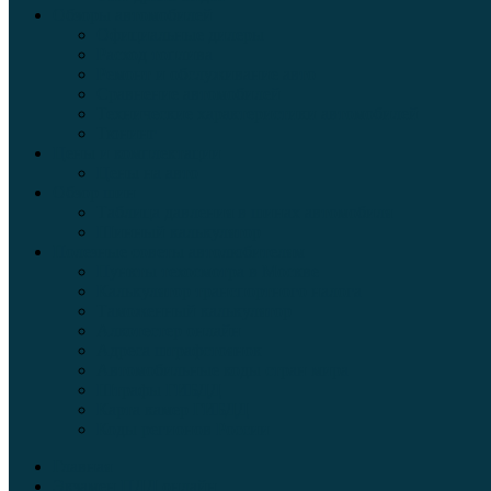
Обзоры автомобилей
Официальные дилеры
Расход топлива
Ремонт и обслуживание авто
Сравнение автомобилей
Технические характеристики автомобилей
Тюнинг
Цены и комплектации
Цены на авто
Обзор шин
Таблица давления в шинах автомобиля
Шинный калькулятор
Полезные советы автолюбителям
Пункты техосмотра в Москве
Калькулятор транспортного налога
Таможенный калькулятор
Алкотестер онлайн
Адреса штрафстоянок
Автомобильные коды стран мира
Штрафы ГИБДД
Карта камер ГИБДД
Коды регионов России
Главная
Экзамен ПДД онлайн