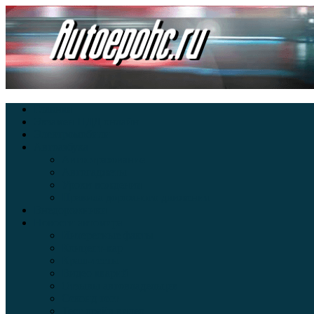
Главная
Экзамен ПДД онлайн
Электромобили
Автоазбука
Автострахование
Автогаджеты
Уроки вождения
Правила дорожного движения
Внедорожники
Новости автомира
Интересные факты
Концепт-кар
Краш-тесты
Видео аварий
Отзывы автовладельцев
Секонд тест
Тест драйв видео