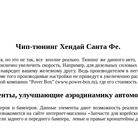
Чип-тюнинг Хендай Санта Фе.
, но это не так, все вполне реально. Тюнинг же данного авто,
 прилично увеличить скорость. Например, для дизельных силовых 
 навредит вашему железному другу. Ведь производителем в нег
ме того производимые настройки не приведут к увеличению расх
 компании “Pover Box” (www.power-box.ru), где его стоимость к
нты, улучшающие аэродинамику автомо
еров и бамперов. Данные элементы дают возможность реализо
накомится на сайте интернет-магазина «Запчасти для корейски
ели заднего и переднего бампера, левые и правые кронштейны дл