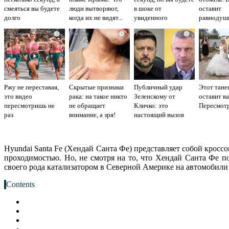
смеяться вы будете
люди вытворяют,
в шоке от
оставит
долго
когда их не видят...
увиденного
равнодуш
i
i
i
Ржу не переставая,
Скрытые признаки
Публичный удар
Этот тане
это видео
рака: на такое никто
Зеленскому от
оставит ва
пересмотришь не
не обращает
Кличко: это
Пересмотр
раз
внимание, а зря!
настоящий вызов
Hyundai Santa Fe (Хендай Санта Фе) представляет собой крос
проходимостью. Но, не смотря на то, что Хендай Санта Фе 
своего рода катализатором в Северной Америке на автомобили
Contents