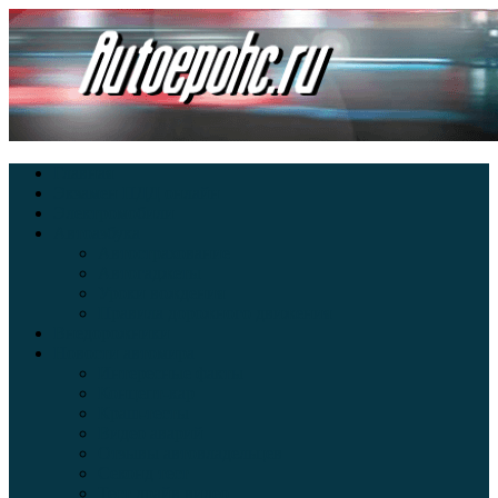
Главная
Экзамен ПДД онлайн
Электромобили
Автоазбука
Автострахование
Автогаджеты
Уроки вождения
Правила дорожного движения
Внедорожники
Новости автомира
Интересные факты
Концепт-кар
Краш-тесты
Видео аварий
Отзывы автовладельцев
Секонд тест
Тест драйв видео