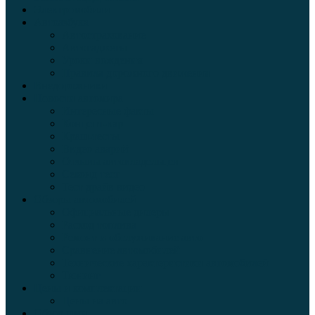
Электромобили
Автоазбука
Автострахование
Автогаджеты
Уроки вождения
Правила дорожного движения
Внедорожники
Новости автомира
Интересные факты
Концепт-кар
Краш-тесты
Видео аварий
Отзывы автовладельцев
Секонд тест
Тест драйв видео
Обзоры автомобилей
Официальные дилеры
Расход топлива
Ремонт и обслуживание авто
Сравнение автомобилей
Технические характеристики автомобилей
Тюнинг
Цены и комплектации
Цены на авто
Обзор шин