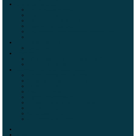
Обзоры автомобилей
Официальные дилеры
Расход топлива
Ремонт и обслуживание авто
Сравнение автомобилей
Технические характеристики автомобилей
Тюнинг
Цены и комплектации
Цены на авто
Обзор шин
Таблица давления в шинах автомобиля
Шинный калькулятор
Полезные советы автолюбителям
Пункты техосмотра в Москве
Калькулятор транспортного налога
Таможенный калькулятор
Алкотестер онлайн
Адреса штрафстоянок
Автомобильные коды стран мира
Штрафы ГИБДД
Карта камер ГИБДД
Коды регионов России
Главная
Экзамен ПДД онлайн