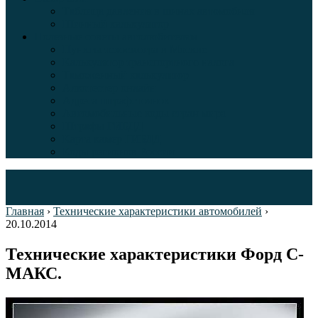
Таблица давления в шинах автомобиля
Шинный калькулятор
Полезные советы автолюбителям
Пункты техосмотра в Москве
Калькулятор транспортного налога
Таможенный калькулятор
Алкотестер онлайн
Адреса штрафстоянок
Автомобильные коды стран мира
Штрафы ГИБДД
Карта камер ГИБДД
Коды регионов России
Главная
›
Технические характеристики автомобилей
›
20.10.2014
Технические характеристики Форд С-
МАКС.