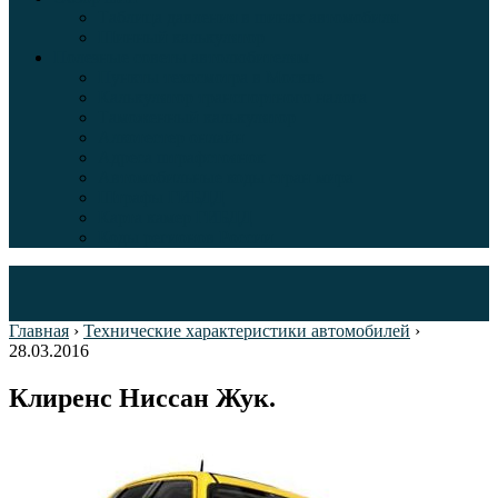
Таблица давления в шинах автомобиля
Шинный калькулятор
Полезные советы автолюбителям
Пункты техосмотра в Москве
Калькулятор транспортного налога
Таможенный калькулятор
Алкотестер онлайн
Адреса штрафстоянок
Автомобильные коды стран мира
Штрафы ГИБДД
Карта камер ГИБДД
Коды регионов России
Главная
›
Технические характеристики автомобилей
›
28.03.2016
Клиренс Ниссан Жук.