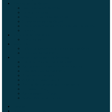
Обзоры автомобилей
Официальные дилеры
Расход топлива
Ремонт и обслуживание авто
Сравнение автомобилей
Технические характеристики автомобилей
Тюнинг
Цены и комплектации
Цены на авто
Обзор шин
Таблица давления в шинах автомобиля
Шинный калькулятор
Полезные советы автолюбителям
Пункты техосмотра в Москве
Калькулятор транспортного налога
Таможенный калькулятор
Алкотестер онлайн
Адреса штрафстоянок
Автомобильные коды стран мира
Штрафы ГИБДД
Карта камер ГИБДД
Коды регионов России
Главная
Экзамен ПДД онлайн