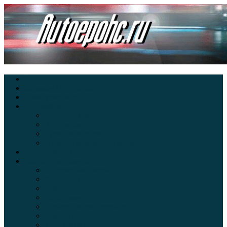
Главная
Экзамен ПДД онлайн
Электромобили
Автоазбука
Автострахование
Автогаджеты
Уроки вождения
Правила дорожного движения
Внедорожники
Новости автомира
Интересные факты
Концепт-кар
Краш-тесты
Видео аварий
Отзывы автовладельцев
Секонд тест
Тест драйв видео