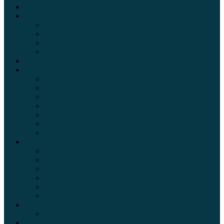
Электромобили
Автоазбука
Автострахование
Автогаджеты
Уроки вождения
Правила дорожного движения
Внедорожники
Новости автомира
Интересные факты
Концепт-кар
Краш-тесты
Видео аварий
Отзывы автовладельцев
Секонд тест
Тест драйв видео
Обзоры автомобилей
Официальные дилеры
Расход топлива
Ремонт и обслуживание авто
Сравнение автомобилей
Технические характеристики автомобилей
Тюнинг
Цены и комплектации
Цены на авто
Обзор шин