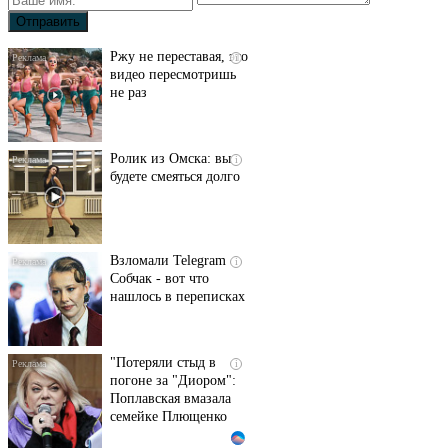
Ржу не переставая, это
i
видео пересмотришь
не раз
Ролик из Омска: вы
i
будете смеяться долго
Взломали Telegram
i
Собчак - вот что
нашлось в переписках
"Потеряли стыд в
i
погоне за "Диором":
Поплавская вмазала
семейке Плющенко