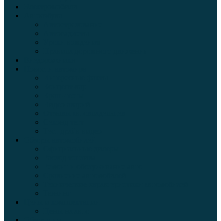
Электромобили
Автоазбука
Автострахование
Автогаджеты
Уроки вождения
Правила дорожного движения
Внедорожники
Новости автомира
Интересные факты
Концепт-кар
Краш-тесты
Видео аварий
Отзывы автовладельцев
Секонд тест
Тест драйв видео
Обзоры автомобилей
Официальные дилеры
Расход топлива
Ремонт и обслуживание авто
Сравнение автомобилей
Технические характеристики автомобилей
Тюнинг
Цены и комплектации
Цены на авто
Обзор шин