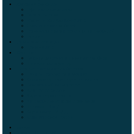
Обзоры автомобилей
Официальные дилеры
Расход топлива
Ремонт и обслуживание авто
Сравнение автомобилей
Технические характеристики автомобилей
Тюнинг
Цены и комплектации
Цены на авто
Обзор шин
Таблица давления в шинах автомобиля
Шинный калькулятор
Полезные советы автолюбителям
Пункты техосмотра в Москве
Калькулятор транспортного налога
Таможенный калькулятор
Алкотестер онлайн
Адреса штрафстоянок
Автомобильные коды стран мира
Штрафы ГИБДД
Карта камер ГИБДД
Коды регионов России
Главная
Экзамен ПДД онлайн