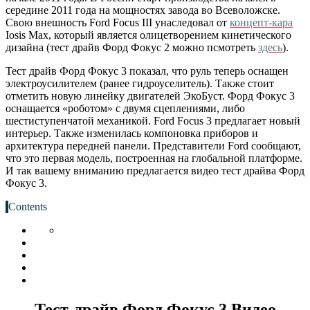
середине 2011 года на мощностях завода во Всеволожске.
Свою внешность Ford Focus III унаследовал от
концепт-кара
Iosis Max, который является олицетворением кинетического
дизайна (тест драйв Форд Фокус 2 можно псмотреть
здесь
).
Тест драйв Форд Фокус 3 показал, что руль теперь оснащен
электроусилителем (ранее гидроуселитель). Также стоит
отметить новую линейку двигателей ЭкоБуст. Форд Фокус 3
оснащается «роботом» с двумя сцеплениями, либо
шестиступенчатой механикой. Ford Focus 3 предлагает новый
интерьер. Также изменилась компоновка приборов и
архитектура передней панели. Представители Ford сообщают,
что это первая модель, построенная на глобальной платформе.
И так вашему вниманию предлагается видео тест драйва Форд
Фокус 3.
Contents
Тест-драйв Форд Фокус 3 Видео