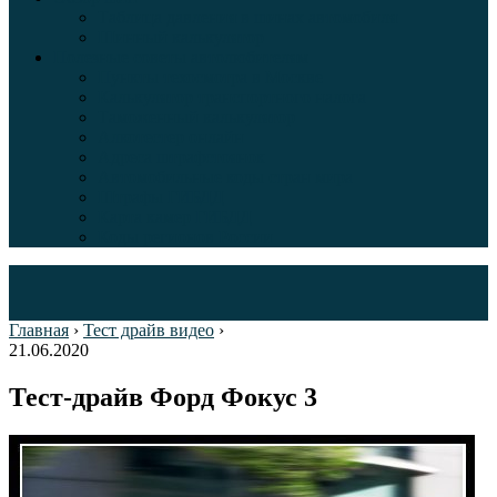
Таблица давления в шинах автомобиля
Шинный калькулятор
Полезные советы автолюбителям
Пункты техосмотра в Москве
Калькулятор транспортного налога
Таможенный калькулятор
Алкотестер онлайн
Адреса штрафстоянок
Автомобильные коды стран мира
Штрафы ГИБДД
Карта камер ГИБДД
Коды регионов России
Главная
›
Тест драйв видео
›
21.06.2020
Тест-драйв Форд Фокус 3