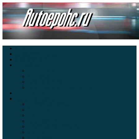
Главная
Экзамен ПДД онлайн
Электромобили
Автоазбука
Автострахование
Автогаджеты
Уроки вождения
Правила дорожного движения
Внедорожники
Новости автомира
Интересные факты
Концепт-кар
Краш-тесты
Видео аварий
Отзывы автовладельцев
Секонд тест
Тест драйв видео