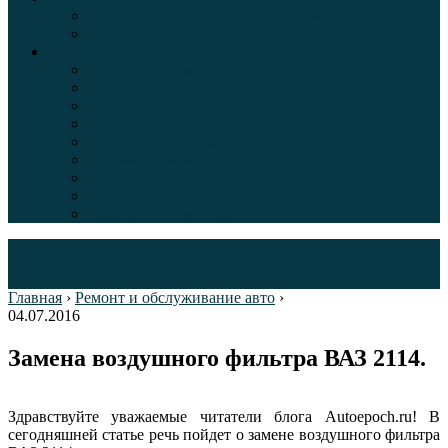
Таблица давления в шинах автомобиля
Шинный калькулятор
Полезные советы автолюбителям
Пункты техосмотра в Москве
Калькулятор транспортного налога
Таможенный калькулятор
Алкотестер онлайн
Адреса штрафстоянок
Автомобильные коды стран мира
Штрафы ГИБДД
Карта камер ГИБДД
Коды регионов России
Главная
›
Ремонт и обслуживание авто
›
04.07.2016
Замена воздушного фильтра ВАЗ 2114.
Здравствуйте уважаемые читатели блога Autoepoch.ru! В
сегодняшней статье речь пойдет о замене воздушного фильтра