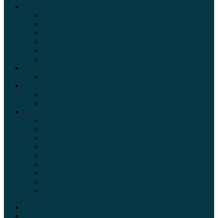
Обзоры автомобилей
Официальные дилеры
Расход топлива
Ремонт и обслуживание авто
Сравнение автомобилей
Технические характеристики автомобилей
Тюнинг
Цены и комплектации
Цены на авто
Обзор шин
Таблица давления в шинах автомобиля
Шинный калькулятор
Полезные советы автолюбителям
Пункты техосмотра в Москве
Калькулятор транспортного налога
Таможенный калькулятор
Алкотестер онлайн
Адреса штрафстоянок
Автомобильные коды стран мира
Штрафы ГИБДД
Карта камер ГИБДД
Коды регионов России
Главная
Экзамен ПДД онлайн