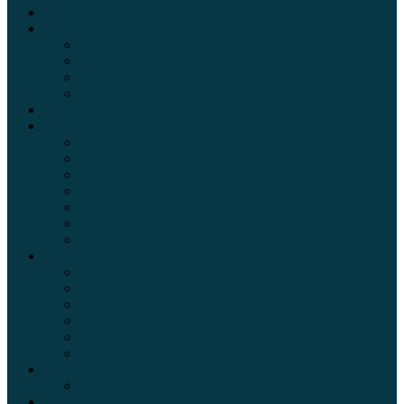
Электромобили
Автоазбука
Автострахование
Автогаджеты
Уроки вождения
Правила дорожного движения
Внедорожники
Новости автомира
Интересные факты
Концепт-кар
Краш-тесты
Видео аварий
Отзывы автовладельцев
Секонд тест
Тест драйв видео
Обзоры автомобилей
Официальные дилеры
Расход топлива
Ремонт и обслуживание авто
Сравнение автомобилей
Технические характеристики автомобилей
Тюнинг
Цены и комплектации
Цены на авто
Обзор шин