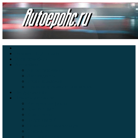
Главная
Экзамен ПДД онлайн
Электромобили
Автоазбука
Автострахование
Автогаджеты
Уроки вождения
Правила дорожного движения
Внедорожники
Новости автомира
Интересные факты
Концепт-кар
Краш-тесты
Видео аварий
Отзывы автовладельцев
Секонд тест
Тест драйв видео