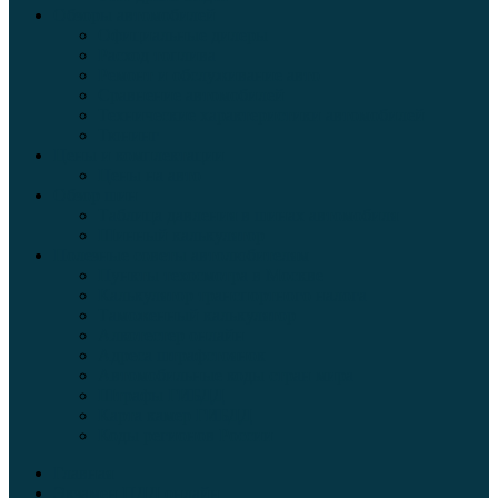
Обзоры автомобилей
Официальные дилеры
Расход топлива
Ремонт и обслуживание авто
Сравнение автомобилей
Технические характеристики автомобилей
Тюнинг
Цены и комплектации
Цены на авто
Обзор шин
Таблица давления в шинах автомобиля
Шинный калькулятор
Полезные советы автолюбителям
Пункты техосмотра в Москве
Калькулятор транспортного налога
Таможенный калькулятор
Алкотестер онлайн
Адреса штрафстоянок
Автомобильные коды стран мира
Штрафы ГИБДД
Карта камер ГИБДД
Коды регионов России
Главная
Экзамен ПДД онлайн