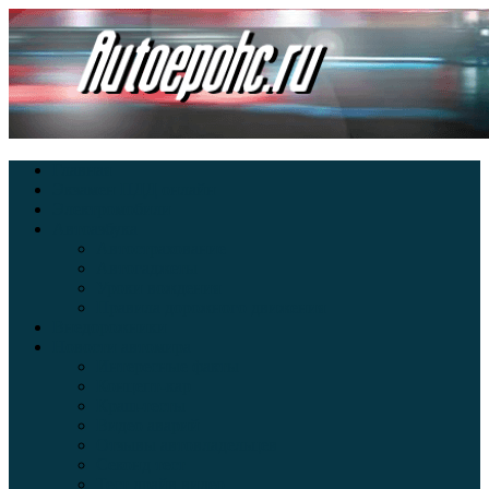
Главная
Экзамен ПДД онлайн
Электромобили
Автоазбука
Автострахование
Автогаджеты
Уроки вождения
Правила дорожного движения
Внедорожники
Новости автомира
Интересные факты
Концепт-кар
Краш-тесты
Видео аварий
Отзывы автовладельцев
Секонд тест
Тест драйв видео