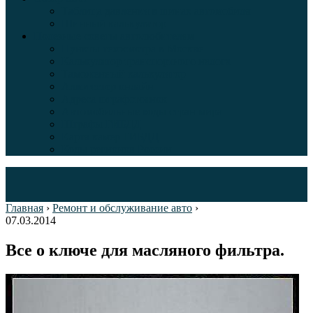
Таблица давления в шинах автомобиля
Шинный калькулятор
Полезные советы автолюбителям
Пункты техосмотра в Москве
Калькулятор транспортного налога
Таможенный калькулятор
Алкотестер онлайн
Адреса штрафстоянок
Автомобильные коды стран мира
Штрафы ГИБДД
Карта камер ГИБДД
Коды регионов России
Главная
›
Ремонт и обслуживание авто
›
07.03.2014
Все о ключе для масляного фильтра.