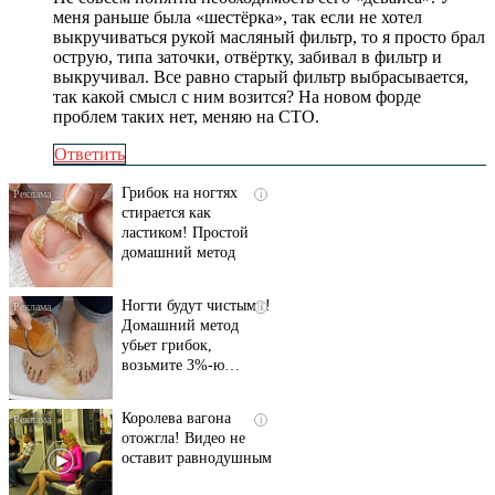
меня раньше была «шестёрка», так если не хотел
выкручиваться рукой масляный фильтр, то я просто брал
острую, типа заточки, отвёртку, забивал в фильтр и
выкручивал. Все равно старый фильтр выбрасывается,
так какой смысл с ним возится? На новом форде
проблем таких нет, меняю на СТО.
Ответить
Грибок на ногтях
i
стирается как
ластиком! Простой
домашний метод
Ногти будут чистыми!
i
Домашний метод
убьет грибок,
возьмите 3%-ю…
Королева вагона
i
отожгла! Видео не
оставит равнодушным