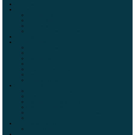
Электромобили
Автоазбука
Автострахование
Автогаджеты
Уроки вождения
Правила дорожного движения
Внедорожники
Новости автомира
Интересные факты
Концепт-кар
Краш-тесты
Видео аварий
Отзывы автовладельцев
Секонд тест
Тест драйв видео
Обзоры автомобилей
Официальные дилеры
Расход топлива
Ремонт и обслуживание авто
Сравнение автомобилей
Технические характеристики автомобилей
Тюнинг
Цены и комплектации
Цены на авто
Обзор шин