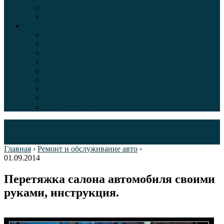
Таблица давления в шинах автомобиля
Шинный калькулятор
Полезные советы автолюбителям
Пункты техосмотра в Москве
Калькулятор транспортного налога
Таможенный калькулятор
Алкотестер онлайн
Адреса штрафстоянок
Автомобильные коды стран мира
Штрафы ГИБДД
Карта камер ГИБДД
Коды регионов России
Главная
›
Ремонт и обслуживание авто
›
01.09.2014
Перетяжка салона автомобиля своими
руками, инструкция.