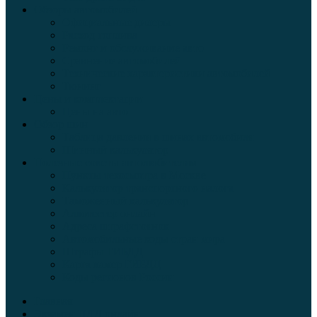
Обзоры автомобилей
Официальные дилеры
Расход топлива
Ремонт и обслуживание авто
Сравнение автомобилей
Технические характеристики автомобилей
Тюнинг
Цены и комплектации
Цены на авто
Обзор шин
Таблица давления в шинах автомобиля
Шинный калькулятор
Полезные советы автолюбителям
Пункты техосмотра в Москве
Калькулятор транспортного налога
Таможенный калькулятор
Алкотестер онлайн
Адреса штрафстоянок
Автомобильные коды стран мира
Штрафы ГИБДД
Карта камер ГИБДД
Коды регионов России
Главная
Экзамен ПДД онлайн