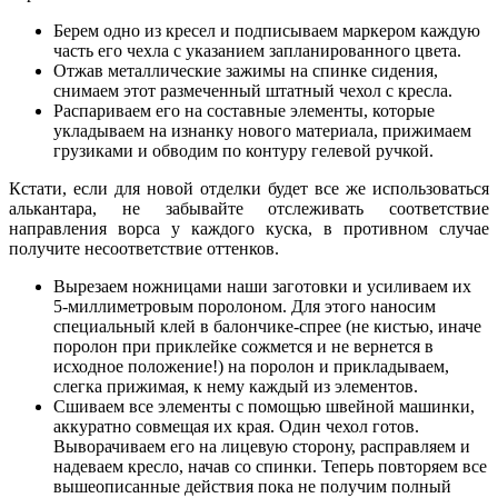
Берем одно из кресел и подписываем маркером каждую
часть его чехла с указанием запланированного цвета.
Отжав металлические зажимы на спинке сидения,
снимаем этот размеченный штатный чехол с кресла.
Распариваем его на составные элементы, которые
укладываем на изнанку нового материала, прижимаем
грузиками и обводим по контуру гелевой ручкой.
Кстати, если для новой отделки будет все же использоваться
алькантара, не забывайте отслеживать соответствие
направления ворса у каждого куска, в противном случае
получите несоответствие оттенков.
Вырезаем ножницами наши заготовки и усиливаем их
5-миллиметровым поролоном. Для этого наносим
специальный клей в балончике-спрее (не кистью, иначе
поролон при приклейке сожмется и не вернется в
исходное положение!) на поролон и прикладываем,
слегка прижимая, к нему каждый из элементов.
Сшиваем все элементы с помощью швейной машинки,
аккуратно совмещая их края. Один чехол готов.
Выворачиваем его на лицевую сторону, расправляем и
надеваем кресло, начав со спинки. Теперь повторяем все
вышеописанные действия пока не получим полный