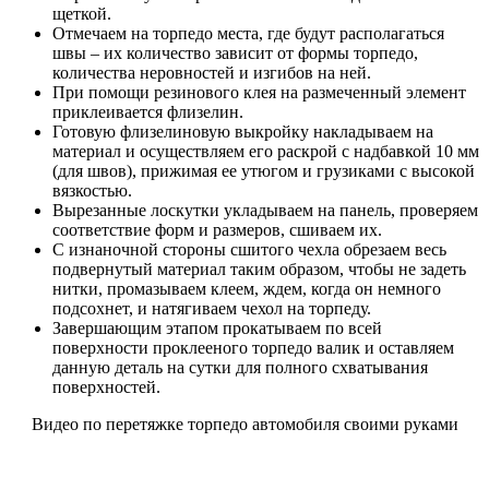
щеткой.
Отмечаем на торпедо места, где будут располагаться
швы – их количество зависит от формы торпедо,
количества неровностей и изгибов на ней.
При помощи резинового клея на размеченный элемент
приклеивается флизелин.
Готовую флизелиновую выкройку накладываем на
материал и осуществляем его раскрой с надбавкой 10 мм
(для швов), прижимая ее утюгом и грузиками с высокой
вязкостью.
Вырезанные лоскутки укладываем на панель, проверяем
соответствие форм и размеров, сшиваем их.
С изнаночной стороны сшитого чехла обрезаем весь
подвернутый материал таким образом, чтобы не задеть
нитки, промазываем клеем, ждем, когда он немного
подсохнет, и натягиваем чехол на торпеду.
Завершающим этапом прокатываем по всей
поверхности проклееного торпедо валик и оставляем
данную деталь на сутки для полного схватывания
поверхностей.
Видео по перетяжке торпедо автомобиля своими руками