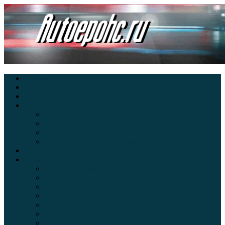
Главная
Экзамен ПДД онлайн
Электромобили
Автоазбука
Автострахование
Автогаджеты
Уроки вождения
Правила дорожного движения
Внедорожники
Новости автомира
Интересные факты
Концепт-кар
Краш-тесты
Видео аварий
Отзывы автовладельцев
Секонд тест
Тест драйв видео