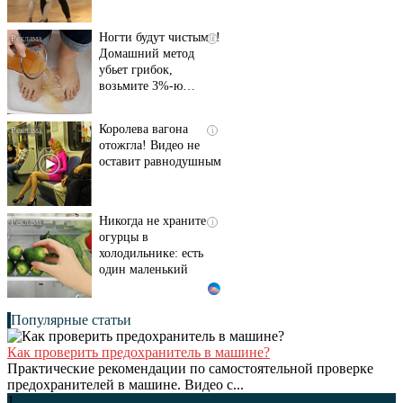
Ногти будут чистыми!
i
Домашний метод
убьет грибок,
возьмите 3%-ю…
Королева вагона
i
отожгла! Видео не
оставит равнодушным
Никогда не храните
i
огурцы в
холодильнике: есть
один маленький
секрет
Популярные статьи
Как проверить предохранитель в машине?
Практические рекомендации по самостоятельной проверке
предохранителей в машине. Видео с...
1