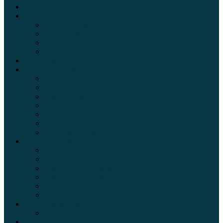
Электромобили
Автоазбука
Автострахование
Автогаджеты
Уроки вождения
Правила дорожного движения
Внедорожники
Новости автомира
Интересные факты
Концепт-кар
Краш-тесты
Видео аварий
Отзывы автовладельцев
Секонд тест
Тест драйв видео
Обзоры автомобилей
Официальные дилеры
Расход топлива
Ремонт и обслуживание авто
Сравнение автомобилей
Технические характеристики автомобилей
Тюнинг
Цены и комплектации
Цены на авто
Обзор шин