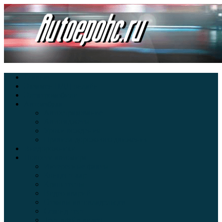
Главная
Экзамен ПДД онлайн
Электромобили
Автоазбука
Автострахование
Автогаджеты
Уроки вождения
Правила дорожного движения
Внедорожники
Новости автомира
Интересные факты
Концепт-кар
Краш-тесты
Видео аварий
Отзывы автовладельцев
Секонд тест
Тест драйв видео