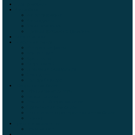
Электромобили
Автоазбука
Автострахование
Автогаджеты
Уроки вождения
Правила дорожного движения
Внедорожники
Новости автомира
Интересные факты
Концепт-кар
Краш-тесты
Видео аварий
Отзывы автовладельцев
Секонд тест
Тест драйв видео
Обзоры автомобилей
Официальные дилеры
Расход топлива
Ремонт и обслуживание авто
Сравнение автомобилей
Технические характеристики автомобилей
Тюнинг
Цены и комплектации
Цены на авто
Обзор шин