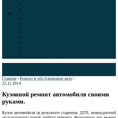
Таблица давления в шинах автомобиля
Шинный калькулятор
Полезные советы автолюбителям
Пункты техосмотра в Москве
Калькулятор транспортного налога
Таможенный калькулятор
Алкотестер онлайн
Адреса штрафстоянок
Автомобильные коды стран мира
Штрафы ГИБДД
Карта камер ГИБДД
Коды регионов России
Главная
›
Ремонт и обслуживание авто
›
22.11.2014
Кузовной ремонт автомобиля своими
руками.
Кузов автомобиля (в результате старения, ДТП, неаккуратной
эксплуатации) порой требует ремонта. Выполнить его можно