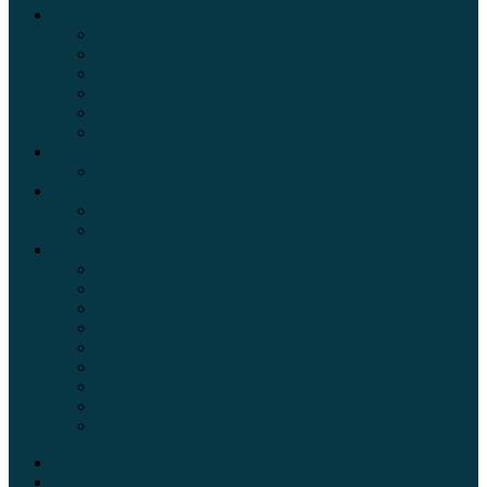
Обзоры автомобилей
Официальные дилеры
Расход топлива
Ремонт и обслуживание авто
Сравнение автомобилей
Технические характеристики автомобилей
Тюнинг
Цены и комплектации
Цены на авто
Обзор шин
Таблица давления в шинах автомобиля
Шинный калькулятор
Полезные советы автолюбителям
Пункты техосмотра в Москве
Калькулятор транспортного налога
Таможенный калькулятор
Алкотестер онлайн
Адреса штрафстоянок
Автомобильные коды стран мира
Штрафы ГИБДД
Карта камер ГИБДД
Коды регионов России
Главная
Экзамен ПДД онлайн