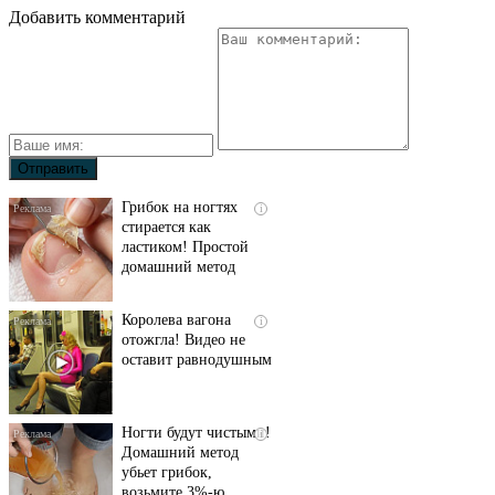
Добавить комментарий
Грибок на ногтях
i
стирается как
ластиком! Простой
домашний метод
Королева вагона
i
отожгла! Видео не
оставит равнодушным
Ногти будут чистыми!
i
Домашний метод
убьет грибок,
возьмите 3%-ю…