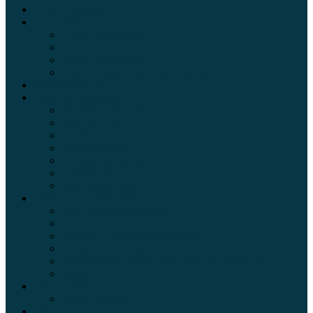
Электромобили
Автоазбука
Автострахование
Автогаджеты
Уроки вождения
Правила дорожного движения
Внедорожники
Новости автомира
Интересные факты
Концепт-кар
Краш-тесты
Видео аварий
Отзывы автовладельцев
Секонд тест
Тест драйв видео
Обзоры автомобилей
Официальные дилеры
Расход топлива
Ремонт и обслуживание авто
Сравнение автомобилей
Технические характеристики автомобилей
Тюнинг
Цены и комплектации
Цены на авто
Обзор шин