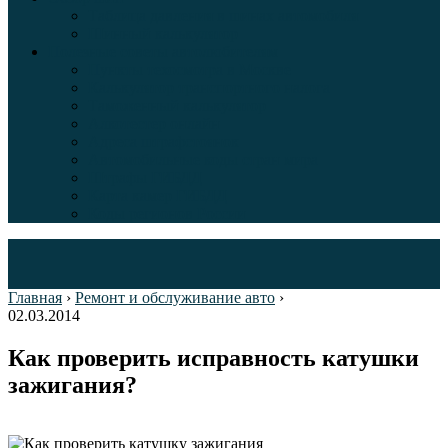
Таблица давления в шинах автомобиля
Шинный калькулятор
Полезные советы автолюбителям
Пункты техосмотра в Москве
Калькулятор транспортного налога
Таможенный калькулятор
Алкотестер онлайн
Адреса штрафстоянок
Автомобильные коды стран мира
Штрафы ГИБДД
Карта камер ГИБДД
Коды регионов России
Главная
›
Ремонт и обслуживание авто
›
02.03.2014
Как проверить исправность катушки
зажигания?