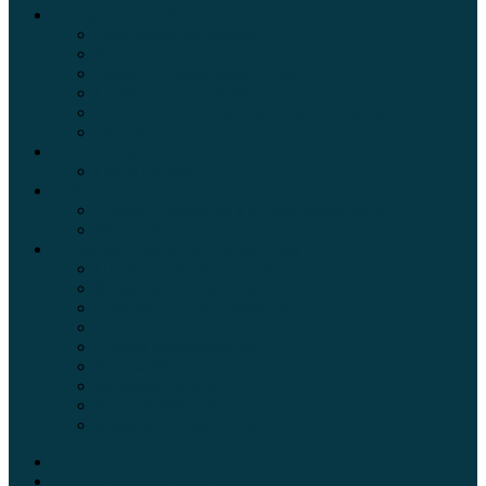
Обзоры автомобилей
Официальные дилеры
Расход топлива
Ремонт и обслуживание авто
Сравнение автомобилей
Технические характеристики автомобилей
Тюнинг
Цены и комплектации
Цены на авто
Обзор шин
Таблица давления в шинах автомобиля
Шинный калькулятор
Полезные советы автолюбителям
Пункты техосмотра в Москве
Калькулятор транспортного налога
Таможенный калькулятор
Алкотестер онлайн
Адреса штрафстоянок
Автомобильные коды стран мира
Штрафы ГИБДД
Карта камер ГИБДД
Коды регионов России
Главная
Экзамен ПДД онлайн