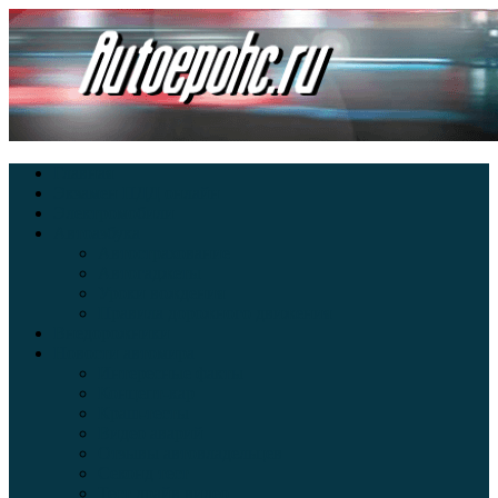
Главная
Экзамен ПДД онлайн
Электромобили
Автоазбука
Автострахование
Автогаджеты
Уроки вождения
Правила дорожного движения
Внедорожники
Новости автомира
Интересные факты
Концепт-кар
Краш-тесты
Видео аварий
Отзывы автовладельцев
Секонд тест
Тест драйв видео