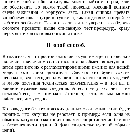
впрочем, любая рабочая катушка может выйти из строя, если
не обеспечить во время такой проверки хороший контакт
свечи зажигания с корпусом авто. Такая ошибка чревата
«пробоем» тока внутри катушки и, как следствие, потерей ее
работоспособности. Так что, если вы не уверены в себе, что
сможете провести выше описанную тест-процедуру, сразу
переходите к действиям описаны ниже.
Второй способ.
Возьмите самый простой бытовой «мультиметр» и проверьте
наличие и величину сопротивления на обмотках катушки, а
затем сравните их с регламентированными именно для вашей
модели авто либо двигателя. Сделать это будет совсем
несложно, ведь сегодня на машины практически всех моделей
и марок доступна техническая документация – в ней вы и
найдете нужные вам сведения. А если ее у вас нет – не
отчаивайтесь, вам поможет Интернет, сегодня там можно
найти все, что угодно.
К слову, даже без технических данных о сопротивлении будет
понятно, что катушка не работает, к примеру, если одна из
обмоток катушки зажигания покажет сопротивление близкое
к бесконечности (данный факт свидетельствует об обрыве
цепи).