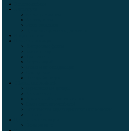
Электромобили
Автоазбука
Автострахование
Автогаджеты
Уроки вождения
Правила дорожного движения
Внедорожники
Новости автомира
Интересные факты
Концепт-кар
Краш-тесты
Видео аварий
Отзывы автовладельцев
Секонд тест
Тест драйв видео
Обзоры автомобилей
Официальные дилеры
Расход топлива
Ремонт и обслуживание авто
Сравнение автомобилей
Технические характеристики автомобилей
Тюнинг
Цены и комплектации
Цены на авто
Обзор шин