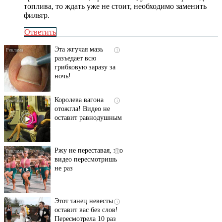
топлива, то ждать уже не стоит, необходимо заменить
фильтр.
Ответить
Эта жгучая мазь
i
разъедает всю
грибковую заразу за
ночь!
Королева вагона
i
отожгла! Видео не
оставит равнодушным
Ржу не переставая, это
i
видео пересмотришь
не раз
Этот танец невесты
i
оставит вас без слов!
Пересмотрела 10 раз