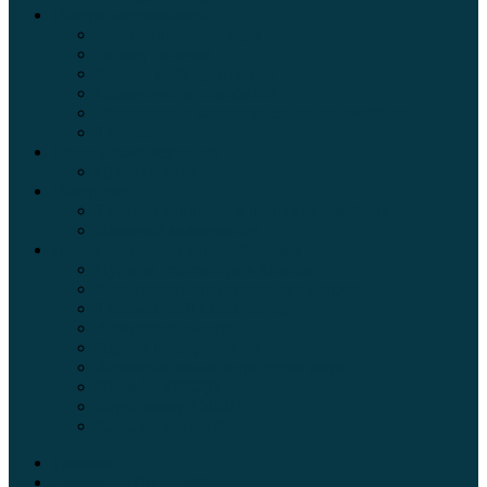
Обзоры автомобилей
Официальные дилеры
Расход топлива
Ремонт и обслуживание авто
Сравнение автомобилей
Технические характеристики автомобилей
Тюнинг
Цены и комплектации
Цены на авто
Обзор шин
Таблица давления в шинах автомобиля
Шинный калькулятор
Полезные советы автолюбителям
Пункты техосмотра в Москве
Калькулятор транспортного налога
Таможенный калькулятор
Алкотестер онлайн
Адреса штрафстоянок
Автомобильные коды стран мира
Штрафы ГИБДД
Карта камер ГИБДД
Коды регионов России
Главная
Экзамен ПДД онлайн