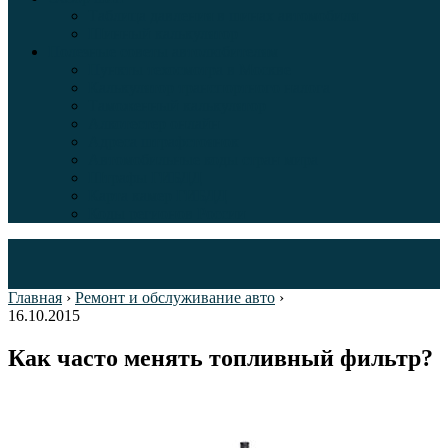
Таблица давления в шинах автомобиля
Шинный калькулятор
Полезные советы автолюбителям
Пункты техосмотра в Москве
Калькулятор транспортного налога
Таможенный калькулятор
Алкотестер онлайн
Адреса штрафстоянок
Автомобильные коды стран мира
Штрафы ГИБДД
Карта камер ГИБДД
Коды регионов России
Главная
›
Ремонт и обслуживание авто
›
16.10.2015
Как часто менять топливный фильтр?