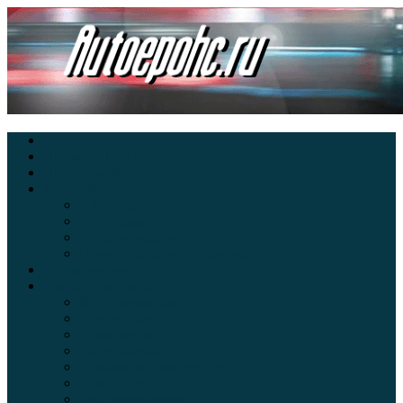
Главная
Экзамен ПДД онлайн
Электромобили
Автоазбука
Автострахование
Автогаджеты
Уроки вождения
Правила дорожного движения
Внедорожники
Новости автомира
Интересные факты
Концепт-кар
Краш-тесты
Видео аварий
Отзывы автовладельцев
Секонд тест
Тест драйв видео