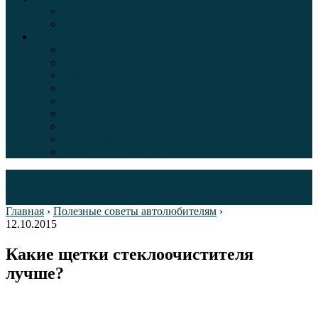
Таблица давления в шинах автомобиля
Шинный калькулятор
Полезные советы автолюбителям
Пункты техосмотра в Москве
Калькулятор транспортного налога
Таможенный калькулятор
Алкотестер онлайн
Адреса штрафстоянок
Автомобильные коды стран мира
Штрафы ГИБДД
Карта камер ГИБДД
Коды регионов России
Главная
›
Полезные советы автолюбителям
›
12.10.2015
Какие щетки стеклоочистителя
лучше?