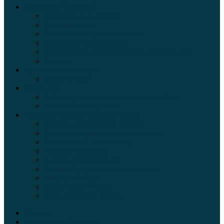
Обзоры автомобилей
Официальные дилеры
Расход топлива
Ремонт и обслуживание авто
Сравнение автомобилей
Технические характеристики автомобилей
Тюнинг
Цены и комплектации
Цены на авто
Обзор шин
Таблица давления в шинах автомобиля
Шинный калькулятор
Полезные советы автолюбителям
Пункты техосмотра в Москве
Калькулятор транспортного налога
Таможенный калькулятор
Алкотестер онлайн
Адреса штрафстоянок
Автомобильные коды стран мира
Штрафы ГИБДД
Карта камер ГИБДД
Коды регионов России
Главная
Экзамен ПДД онлайн