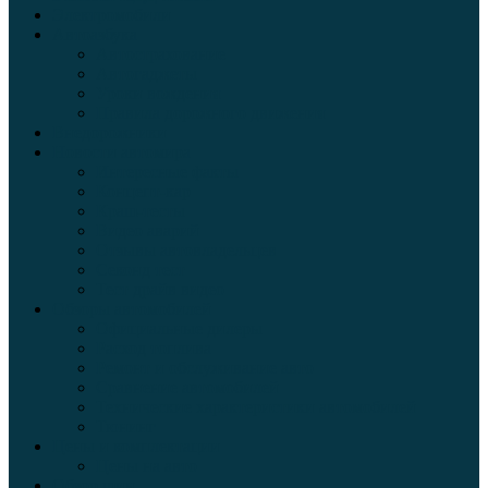
Электромобили
Автоазбука
Автострахование
Автогаджеты
Уроки вождения
Правила дорожного движения
Внедорожники
Новости автомира
Интересные факты
Концепт-кар
Краш-тесты
Видео аварий
Отзывы автовладельцев
Секонд тест
Тест драйв видео
Обзоры автомобилей
Официальные дилеры
Расход топлива
Ремонт и обслуживание авто
Сравнение автомобилей
Технические характеристики автомобилей
Тюнинг
Цены и комплектации
Цены на авто
Обзор шин