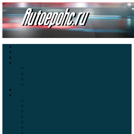
Главная
Экзамен ПДД онлайн
Электромобили
Автоазбука
Автострахование
Автогаджеты
Уроки вождения
Правила дорожного движения
Внедорожники
Новости автомира
Интересные факты
Концепт-кар
Краш-тесты
Видео аварий
Отзывы автовладельцев
Секонд тест
Тест драйв видео