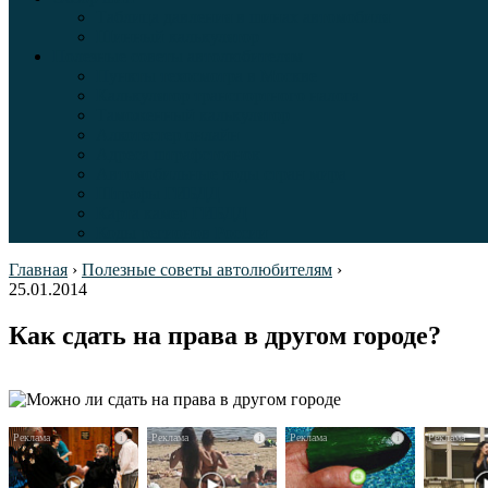
Таблица давления в шинах автомобиля
Шинный калькулятор
Полезные советы автолюбителям
Пункты техосмотра в Москве
Калькулятор транспортного налога
Таможенный калькулятор
Алкотестер онлайн
Адреса штрафстоянок
Автомобильные коды стран мира
Штрафы ГИБДД
Карта камер ГИБДД
Коды регионов России
Главная
›
Полезные советы автолюбителям
›
25.01.2014
Как сдать на права в другом городе?
i
i
i