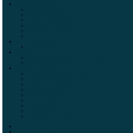
Обзоры автомобилей
Официальные дилеры
Расход топлива
Ремонт и обслуживание авто
Сравнение автомобилей
Технические характеристики автомобилей
Тюнинг
Цены и комплектации
Цены на авто
Обзор шин
Таблица давления в шинах автомобиля
Шинный калькулятор
Полезные советы автолюбителям
Пункты техосмотра в Москве
Калькулятор транспортного налога
Таможенный калькулятор
Алкотестер онлайн
Адреса штрафстоянок
Автомобильные коды стран мира
Штрафы ГИБДД
Карта камер ГИБДД
Коды регионов России
Главная
Экзамен ПДД онлайн