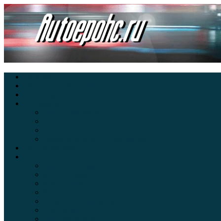
Главная
Экзамен ПДД онлайн
Электромобили
Автоазбука
Автострахование
Автогаджеты
Уроки вождения
Правила дорожного движения
Внедорожники
Новости автомира
Интересные факты
Концепт-кар
Краш-тесты
Видео аварий
Отзывы автовладельцев
Секонд тест
Тест драйв видео