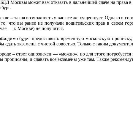
ИБДД Москвы может вам отказать в дальнейшей сдаче на права в с
нбург.
скве – такая возможность у вас все же существует. Однако в гор
то, что вы ранее не получали водительских прав в своем горо
чае — г. Москве) не получится.
еобходимо будет предоставить временную московскую прописку,
 сдать экзамены с чистой совестью. Только с таким документал
городе – ответ однозначен — «можно», но для этого потребуетс
е вы прописаны, и сдавать все экзамены уже там. Также рекоменд