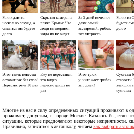
Ролик длится
Скрытая камера на
За 5 дней исчезнет
Ролик из 
несколько секунд, а
пляже Крыма: Что
даже самый
будете см
смеяться вы будете
люди вытворяют,
застарелый грибок:
долго
долго
когда их не видят...
вот хитрость
i
i
i
Этот танец невесты
Ржу не переставая,
Этот трюк
Суставы б
оставит вас без слов!
это видео
уничтожает грибок
старости.
Пересмотрела 10 раз
пересмотришь не
за 5 дней!
злейший в
раз
суставах
Многие из нас в силу определенных ситуаций проживают в одн
проживает, допустим, в городе Москве. Казалось бы, если э
ситуации, которые предполагают некоторые неприятности, св
Правильно, записаться в автошколу, читаем
как выбрать автошк