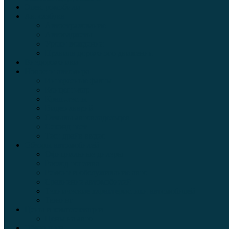
Электромобили
Автоазбука
Автострахование
Автогаджеты
Уроки вождения
Правила дорожного движения
Внедорожники
Новости автомира
Интересные факты
Концепт-кар
Краш-тесты
Видео аварий
Отзывы автовладельцев
Секонд тест
Тест драйв видео
Обзоры автомобилей
Официальные дилеры
Расход топлива
Ремонт и обслуживание авто
Сравнение автомобилей
Технические характеристики автомобилей
Тюнинг
Цены и комплектации
Цены на авто
Обзор шин