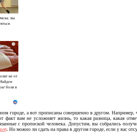
Омска: вы
еяться
i
олят не от
 Найден
раг боли в
ом городе, а вот прописаны совершенно в другом. Например, че
тот факт вам не усложняет жизнь, то какая разница, какая отм
язанные с пропиской человека. Допустим, вы собрались получит
олу
. Но можно ли сдать на права в другом городе, если у вас отс