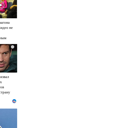
вагона
Видео не
ным
i
извал
их
тов
страну