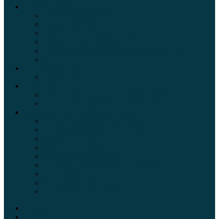
Обзоры автомобилей
Официальные дилеры
Расход топлива
Ремонт и обслуживание авто
Сравнение автомобилей
Технические характеристики автомобилей
Тюнинг
Цены и комплектации
Цены на авто
Обзор шин
Таблица давления в шинах автомобиля
Шинный калькулятор
Полезные советы автолюбителям
Пункты техосмотра в Москве
Калькулятор транспортного налога
Таможенный калькулятор
Алкотестер онлайн
Адреса штрафстоянок
Автомобильные коды стран мира
Штрафы ГИБДД
Карта камер ГИБДД
Коды регионов России
Главная
Экзамен ПДД онлайн