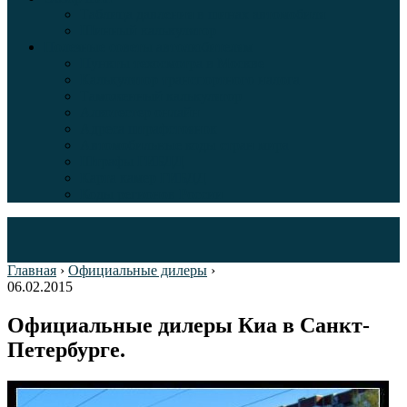
Таблица давления в шинах автомобиля
Шинный калькулятор
Полезные советы автолюбителям
Пункты техосмотра в Москве
Калькулятор транспортного налога
Таможенный калькулятор
Алкотестер онлайн
Адреса штрафстоянок
Автомобильные коды стран мира
Штрафы ГИБДД
Карта камер ГИБДД
Коды регионов России
Главная
›
Официальные дилеры
›
06.02.2015
Официальные дилеры Киа в Санкт-
Петербурге.