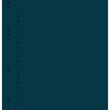
Электромобили
Автоазбука
Автострахование
Автогаджеты
Уроки вождения
Правила дорожного движения
Внедорожники
Новости автомира
Интересные факты
Концепт-кар
Краш-тесты
Видео аварий
Отзывы автовладельцев
Секонд тест
Тест драйв видео
Обзоры автомобилей
Официальные дилеры
Расход топлива
Ремонт и обслуживание авто
Сравнение автомобилей
Технические характеристики автомобилей
Тюнинг
Цены и комплектации
Цены на авто
Обзор шин