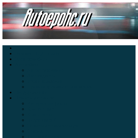
Главная
Экзамен ПДД онлайн
Электромобили
Автоазбука
Автострахование
Автогаджеты
Уроки вождения
Правила дорожного движения
Внедорожники
Новости автомира
Интересные факты
Концепт-кар
Краш-тесты
Видео аварий
Отзывы автовладельцев
Секонд тест
Тест драйв видео