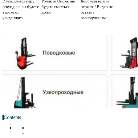
Ролик длится пару
Ролик из Омска: вы
Королева вагона
секунд, но вы будете
будете смеяться
отожгла! Видео не
в шоке от
долго
оставит
увиденного
равнодушным
Contents