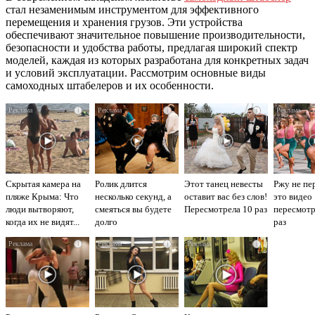
стал незаменимым инструментом для эффективного
перемещения и хранения грузов. Эти устройства
обеспечивают значительное повышение производительности,
безопасности и удобства работы, предлагая широкий спектр
моделей, каждая из которых разработана для конкретных задач
и условий эксплуатации. Рассмотрим основные виды
самоходных штабелеров и их особенности.
i
i
i
Скрытая камера на
Ролик длится
Этот танец невесты
Ржу не пе
пляже Крыма: Что
несколько секунд, а
оставит вас без слов!
это видео
люди вытворяют,
смеяться вы будете
Пересмотрела 10 раз
пересмот
когда их не видят...
долго
раз
i
i
i