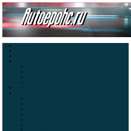
Главная
Экзамен ПДД онлайн
Электромобили
Автоазбука
Автострахование
Автогаджеты
Уроки вождения
Правила дорожного движения
Внедорожники
Новости автомира
Интересные факты
Концепт-кар
Краш-тесты
Видео аварий
Отзывы автовладельцев
Секонд тест
Тест драйв видео