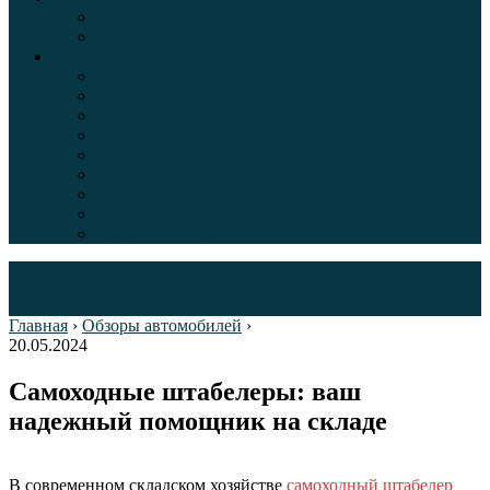
Таблица давления в шинах автомобиля
Шинный калькулятор
Полезные советы автолюбителям
Пункты техосмотра в Москве
Калькулятор транспортного налога
Таможенный калькулятор
Алкотестер онлайн
Адреса штрафстоянок
Автомобильные коды стран мира
Штрафы ГИБДД
Карта камер ГИБДД
Коды регионов России
Главная
›
Обзоры автомобилей
›
20.05.2024
Самоходные штабелеры: ваш
надежный помощник на складе
В современном складском хозяйстве
самоходный штабелер