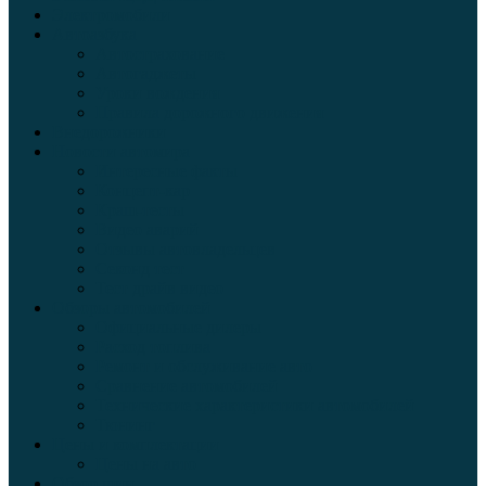
Электромобили
Автоазбука
Автострахование
Автогаджеты
Уроки вождения
Правила дорожного движения
Внедорожники
Новости автомира
Интересные факты
Концепт-кар
Краш-тесты
Видео аварий
Отзывы автовладельцев
Секонд тест
Тест драйв видео
Обзоры автомобилей
Официальные дилеры
Расход топлива
Ремонт и обслуживание авто
Сравнение автомобилей
Технические характеристики автомобилей
Тюнинг
Цены и комплектации
Цены на авто
Обзор шин