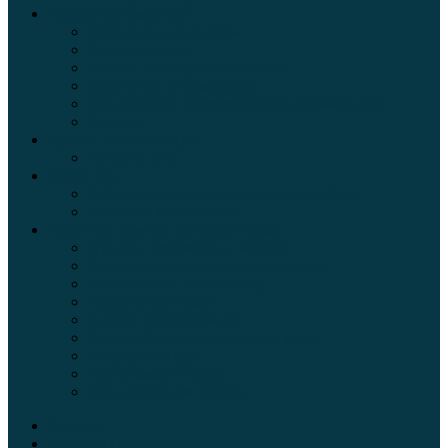
Обзоры автомобилей
Официальные дилеры
Расход топлива
Ремонт и обслуживание авто
Сравнение автомобилей
Технические характеристики автомобилей
Тюнинг
Цены и комплектации
Цены на авто
Обзор шин
Таблица давления в шинах автомобиля
Шинный калькулятор
Полезные советы автолюбителям
Пункты техосмотра в Москве
Калькулятор транспортного налога
Таможенный калькулятор
Алкотестер онлайн
Адреса штрафстоянок
Автомобильные коды стран мира
Штрафы ГИБДД
Карта камер ГИБДД
Коды регионов России
Главная
Экзамен ПДД онлайн