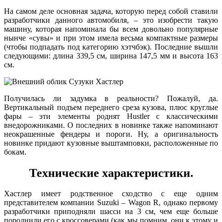
На самом деле основная задача, которую перед собой ставили
разработчики данного автомобиля, – это изобрести такую
машину, которая напоминала бы всем довольно популярные
нынче «сувы» и при этом имела весьма компактные размеры
(чтобы подпадать под категорию хэтчбэк). Последние вышли
следующими: длина 339,5 см, ширина 147,5 мм и высота 163
см.
Получилась ли задумка в реальности? Пожалуй, да.
Вертикальный подъем переднего среза кузова, плюс круглые
фары – эти элементы роднят Hustler с классическими
внедорожниками. О последних в новинке также напоминают
неокрашенные фендеры и пороги. Ну, а оригинальность
новинке придают кузовные выштамповки, расположенные по
бокам.
Технические характеристики.
Хастлер имеет родственное сходство с еще одним
представителем компании Suzuki – Wagon R, однако первому
разработчики приподняли шасси на 3 см, чем еще больше
породнили его с кроссоверами (как мы помним, они к этому и