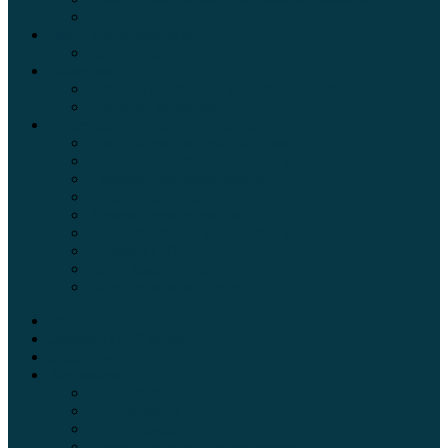
Тюнинг
Цены и комплектации
Цены на авто
Обзор шин
Таблица давления в шинах автомобиля
Шинный калькулятор
Полезные советы автолюбителям
Пункты техосмотра в Москве
Калькулятор транспортного налога
Таможенный калькулятор
Алкотестер онлайн
Адреса штрафстоянок
Автомобильные коды стран мира
Штрафы ГИБДД
Карта камер ГИБДД
Коды регионов России
Главная
Экзамен ПДД онлайн
Электромобили
Автоазбука
Автострахование
Автогаджеты
Уроки вождения
Правила дорожного движения