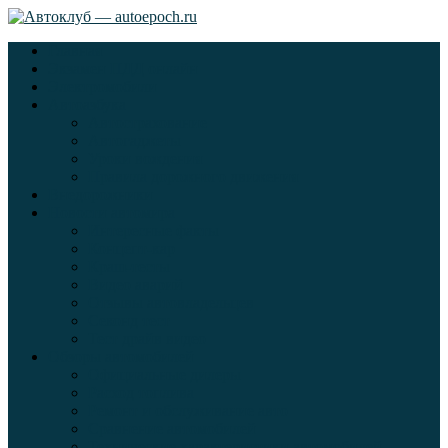
Главная
Экзамен ПДД онлайн
Электромобили
Автоазбука
Автострахование
Автогаджеты
Уроки вождения
Правила дорожного движения
Внедорожники
Новости автомира
Интересные факты
Концепт-кар
Краш-тесты
Видео аварий
Отзывы автовладельцев
Секонд тест
Тест драйв видео
Обзоры автомобилей
Официальные дилеры
Расход топлива
Ремонт и обслуживание авто
Сравнение автомобилей
Технические характеристики автомобилей