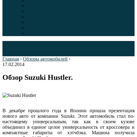
Таможенный калькулятор
Алкотестер онлайн
Адреса штрафстоянок
Автомобильные коды стран мира
Штрафы ГИБДД
Карта камер ГИБДД
Коды регионов России
Главная
›
Обзоры автомобилей
›
17.02.2014
Обзор Suzuki Hustler.
В декабре прошлого года в Японии прошла презентация
нового авто от компании Suzuki. Этот автомобиль стал по-
настоящему универсальным, так как в своем кузове
объединил в единое целое универсальность от кроссовера и
компактные габариты от хэтчбэка. Машина получила