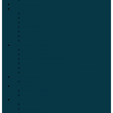
Внедорожники
Новости автомира
Интересные факты
Концепт-кар
Краш-тесты
Видео аварий
Отзывы автовладельцев
Секонд тест
Тест драйв видео
Обзоры автомобилей
Официальные дилеры
Расход топлива
Ремонт и обслуживание авто
Сравнение автомобилей
Технические характеристики автомобилей
Тюнинг
Цены и комплектации
Цены на авто
Обзор шин
Таблица давления в шинах автомобиля
Шинный калькулятор
Полезные советы автолюбителям
Пункты техосмотра в Москве
Калькулятор транспортного налога