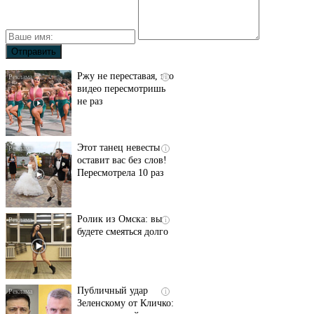
Ржу не переставая, это
i
видео пересмотришь
не раз
Этот танец невесты
i
оставит вас без слов!
Пересмотрела 10 раз
Ролик из Омска: вы
i
будете смеяться долго
Публичный удар
i
Зеленскому от Кличко: