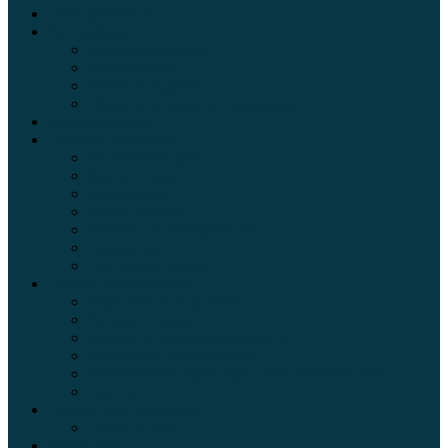
Электромобили
Автоазбука
Автострахование
Автогаджеты
Уроки вождения
Правила дорожного движения
Внедорожники
Новости автомира
Интересные факты
Концепт-кар
Краш-тесты
Видео аварий
Отзывы автовладельцев
Секонд тест
Тест драйв видео
Обзоры автомобилей
Официальные дилеры
Расход топлива
Ремонт и обслуживание авто
Сравнение автомобилей
Технические характеристики автомобилей
Тюнинг
Цены и комплектации
Цены на авто
Обзор шин