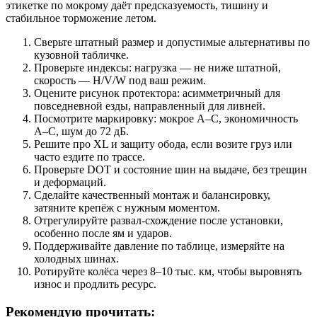
этикетке по мокрому даёт предсказуемость, тишину и
стабильное торможение летом.
Сверьте штатный размер и допустимые альтернативы по
кузовной табличке.
Проверьте индексы: нагрузка — не ниже штатной,
скорость — H/V/W под ваш режим.
Оцените рисунок протектора: асимметричный для
повседневной езды, направленный для ливней.
Посмотрите маркировку: мокрое A–C, экономичность
A–C, шум до 72 дБ.
Решите про XL и защиту обода, если возите груз или
часто ездите по трассе.
Проверьте DOT и состояние шин на выдаче, без трещин
и деформаций.
Сделайте качественный монтаж и балансировку,
затяните крепёж с нужным моментом.
Отрегулируйте развал-схождение после установки,
особенно после ям и ударов.
Поддерживайте давление по таблице, измеряйте на
холодных шинах.
Ротируйте колёса через 8–10 тыс. км, чтобы выровнять
износ и продлить ресурс.
Рекомендую прочитать: