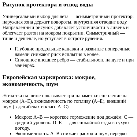
Рисунок протектора и отвод воды
Универсальный выбор для лета — асимметричный протектор:
наружная зона держит повороты, внутренняя отводит воду.
Направленный рисунок добавляет устойчивости в ливень и
облегчает разгон на мокром покрытии. Симметричный —
тише и дешевле, но уступает в остроте руления.
Глубокие продольные канавки и развитые поперечные
ламели снижают риск всплытия в колее.
Сплошное внешнее ребро — стабильность на дуге и при
манёврах.
Европейская маркировка: мокрое,
экономичность, шум
Этикетка на шине показывает три параметра: сцепление на
мокром (A–E), экономичность по топливу (A–E), внешний
шум (в децибелах и класс A–C).
Мокрое: A–B — короткое торможение под дождём. C —
средний уровень. D–E — для спокойной езды в сухую
погоду.
Экономичность: A–B снижает расход и шум, нередко