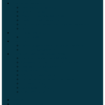
Обзоры автомобилей
Официальные дилеры
Расход топлива
Ремонт и обслуживание авто
Сравнение автомобилей
Технические характеристики автомобилей
Тюнинг
Цены и комплектации
Цены на авто
Обзор шин
Таблица давления в шинах автомобиля
Шинный калькулятор
Полезные советы автолюбителям
Пункты техосмотра в Москве
Калькулятор транспортного налога
Таможенный калькулятор
Алкотестер онлайн
Адреса штрафстоянок
Автомобильные коды стран мира
Штрафы ГИБДД
Карта камер ГИБДД
Коды регионов России
Главная
Экзамен ПДД онлайн