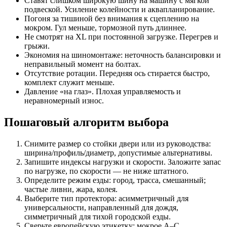
Ставят слишком широкую шину на машину с мягкой
подвеской. Усиление колейности и аквапланирование.
Погоня за тишиной без внимания к сцеплению на
мокром. Гул меньше, тормозной путь длиннее.
Не смотрят на XL при постоянной загрузке. Перегрев и
грыжи.
Экономия на шиномонтаже: неточность балансировки и
неправильный момент на болтах.
Отсутствие ротации. Передняя ось стирается быстро,
комплект служит меньше.
Давление «на глаз». Плохая управляемость и
неравномерный износ.
Пошаговый алгоритм выбора
Снимите размер со стойки двери или из руководства:
ширина/профиль/диаметр, допустимые альтернативы.
Запишите индексы нагрузки и скорости. Заложите запас
по нагрузке, по скорости — не ниже штатного.
Определите режим езды: город, трасса, смешанный;
частые ливни, жара, колея.
Выберите тип протектора: асимметричный для
универсальности, направленный для дождя,
симметричный для тихой городской езды.
Сверьте европейскую этикетку: мокрое A–C,