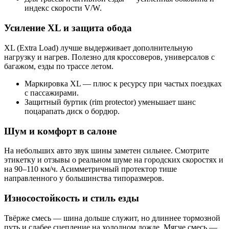
индекс скорости V/W.
Усиление XL и защита обода
XL (Extra Load) лучше выдерживает дополнительную
нагрузку и нагрев. Полезно для кроссоверов, универсалов с
багажом, езды по трассе летом.
Маркировка XL — плюс к ресурсу при частых поездках
с пассажирами.
Защитный буртик (rim protector) уменьшает шанс
поцарапать диск о бордюр.
Шум и комфорт в салоне
На небольших авто звук шины заметен сильнее. Смотрите
этикетку и отзывы о реальном шуме на городских скоростях и
на 90–110 км/ч. Асимметричный протектор тише
направленного у большинства типоразмеров.
Износостойкость и стиль езды
Твёрже смесь — шина дольше служит, но длиннее тормозной
путь и слабее сцепление на холодном дожде. Мягче смесь —