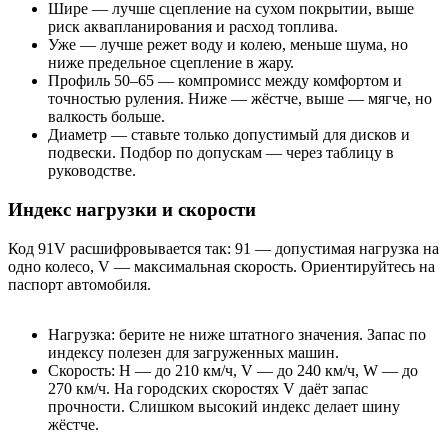
Шире — лучше сцепление на сухом покрытии, выше
риск аквапланирования и расход топлива.
Уже — лучше режет воду и колею, меньше шума, но
ниже предельное сцепление в жару.
Профиль 50–65 — компромисс между комфортом и
точностью руления. Ниже — жёстче, выше — мягче, но
валкость больше.
Диаметр — ставьте только допустимый для дисков и
подвески. Подбор по допускам — через таблицу в
руководстве.
Индекс нагрузки и скорости
Код 91V расшифровывается так: 91 — допустимая нагрузка на
одно колесо, V — максимальная скорость. Ориентируйтесь на
паспорт автомобиля.
Нагрузка: берите не ниже штатного значения. Запас по
индексу полезен для загруженных машин.
Скорость: H — до 210 км/ч, V — до 240 км/ч, W — до
270 км/ч. На городских скоростях V даёт запас
прочности. Слишком высокий индекс делает шину
жёстче.