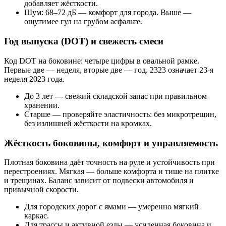
добавляет жёсткости.
Шум: 68–72 дБ — комфорт для города. Выше —
ощутимее гул на грубом асфальте.
Год выпуска (DOT) и свежесть смеси
Код DOT на боковине: четыре цифры в овальной рамке.
Первые две — неделя, вторые две — год. 2323 означает 23‑я
неделя 2023 года.
До 3 лет — свежий складской запас при правильном
хранении.
Старше — проверяйте эластичность: без микротрещин,
без излишней жёсткости на кромках.
Жёсткость боковины, комфорт и управляемость
Плотная боковина даёт точность на руле и устойчивость при
перестроениях. Мягкая — больше комфорта и тише на плитке
и трещинах. Баланс зависит от подвески автомобиля и
привычной скорости.
Для городских дорог с ямами — умеренно мягкий
каркас.
Для трассы и активной езды — усиленная боковина и