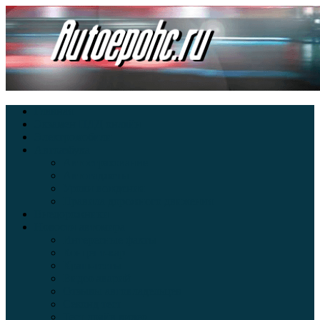
Главная
Экзамен ПДД онлайн
Электромобили
Автоазбука
Автострахование
Автогаджеты
Уроки вождения
Правила дорожного движения
Внедорожники
Новости автомира
Интересные факты
Концепт-кар
Краш-тесты
Видео аварий
Отзывы автовладельцев
Секонд тест
Тест драйв видео