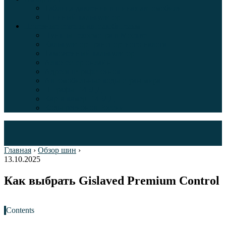
Таблица давления в шинах автомобиля
Шинный калькулятор
Полезные советы автолюбителям
Пункты техосмотра в Москве
Калькулятор транспортного налога
Таможенный калькулятор
Алкотестер онлайн
Адреса штрафстоянок
Автомобильные коды стран мира
Штрафы ГИБДД
Карта камер ГИБДД
Коды регионов России
Главная
›
Обзор шин
›
13.10.2025
Как выбрать Gislaved Premium Control
Contents