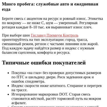
Много пробега: служебные авто и ежедневная
езда
Берите смесь с акцентом на ресурс и ровный износ. Этикетка
по мокрому — не ниже C, шум — умеренный. Регулярная
ротация каждые 8–10 тыс. км выравнивает износ плеч.
При выборе шин
Гиславед Премиум Контроль
ориентируйтесь на тип эксплуатации: город, трасса,
смешанный режим, регион с частыми ливнями или жарой.
Под каждую задачу найдётся размер и индекс с нужным
балансом сцепления, комфорта и ресурса.
Типичные ошибки покупателей
Покупка «на глаз» без проверки допустимых размеров
по ПТС и шильдику двери. Риск задевания арок и
ошибок спидометра.
Индекс скорости ниже штатного. Стирание и перегрев
на трассе.
Игнорирование маркировки DOT. Старая смесь
становится жёсткой, растёт тормозной путь на мокром
асфальте.