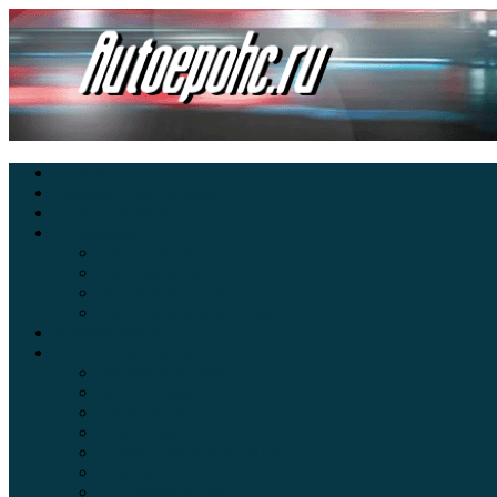
Главная
Экзамен ПДД онлайн
Электромобили
Автоазбука
Автострахование
Автогаджеты
Уроки вождения
Правила дорожного движения
Внедорожники
Новости автомира
Интересные факты
Концепт-кар
Краш-тесты
Видео аварий
Отзывы автовладельцев
Секонд тест
Тест драйв видео