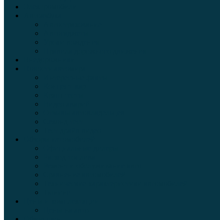
Электромобили
Автоазбука
Автострахование
Автогаджеты
Уроки вождения
Правила дорожного движения
Внедорожники
Новости автомира
Интересные факты
Концепт-кар
Краш-тесты
Видео аварий
Отзывы автовладельцев
Секонд тест
Тест драйв видео
Обзоры автомобилей
Официальные дилеры
Расход топлива
Ремонт и обслуживание авто
Сравнение автомобилей
Технические характеристики автомобилей
Тюнинг
Цены и комплектации
Цены на авто
Обзор шин