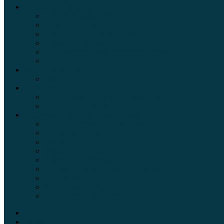
Обзоры автомобилей
Официальные дилеры
Расход топлива
Ремонт и обслуживание авто
Сравнение автомобилей
Технические характеристики автомобилей
Тюнинг
Цены и комплектации
Цены на авто
Обзор шин
Таблица давления в шинах автомобиля
Шинный калькулятор
Полезные советы автолюбителям
Пункты техосмотра в Москве
Калькулятор транспортного налога
Таможенный калькулятор
Алкотестер онлайн
Адреса штрафстоянок
Автомобильные коды стран мира
Штрафы ГИБДД
Карта камер ГИБДД
Коды регионов России
Главная
Экзамен ПДД онлайн