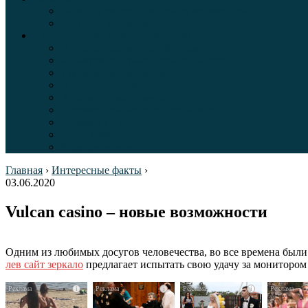
Таблица давления в шинах автомобиля
Шинный калькулятор
Полезные советы автолюбителям
Пункты техосмотра в Москве
Калькулятор транспортного налога
Таможенный калькулятор
Алкотестер онлайн
Адреса штрафстоянок
Автомобильные коды стран мира
Штрафы ГИБДД
Карта камер ГИБДД
Коды регионов России
Главная
›
Интересные факты
›
03.06.2020
Vulcan casino – новые возможности
Одним из любимых досугов человечества, во все времена были
лев сайт зеркало
предлагает испытать свою удачу за монитором
i
i
i