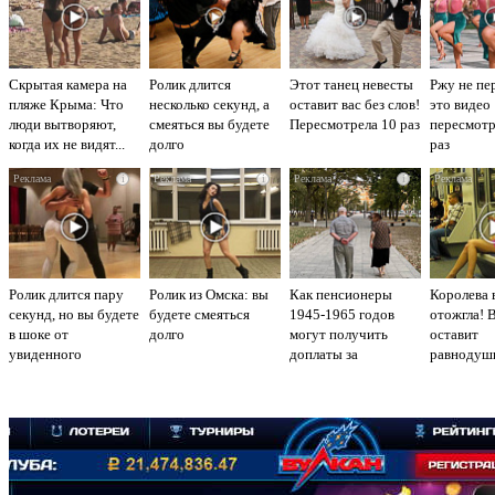
Скрытая камера на
Ролик длится
Этот танец невесты
Ржу не пе
пляже Крыма: Что
несколько секунд, а
оставит вас без слов!
это видео
люди вытворяют,
смеяться вы будете
Пересмотрела 10 раз
пересмот
когда их не видят...
долго
раз
i
i
i
Ролик длится пару
Ролик из Омска: вы
Как пенсионеры
Королева 
секунд, но вы будете
будете смеяться
1945-1965 годов
отожгла! 
в шоке от
долго
могут получить
оставит
увиденного
доплаты за
равнодуш
советский стаж