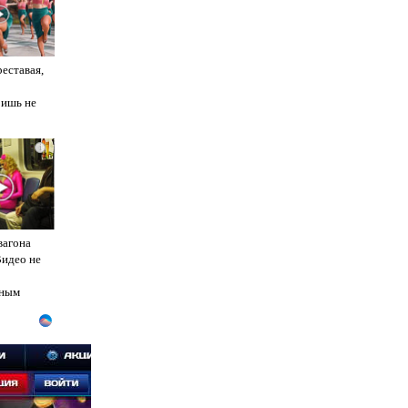
реставая,
ришь не
i
вагона
Видео не
ным