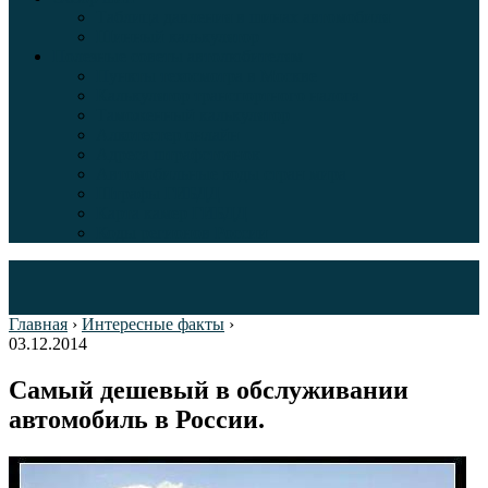
Таблица давления в шинах автомобиля
Шинный калькулятор
Полезные советы автолюбителям
Пункты техосмотра в Москве
Калькулятор транспортного налога
Таможенный калькулятор
Алкотестер онлайн
Адреса штрафстоянок
Автомобильные коды стран мира
Штрафы ГИБДД
Карта камер ГИБДД
Коды регионов России
Главная
›
Интересные факты
›
03.12.2014
Самый дешевый в обслуживании
автомобиль в России.