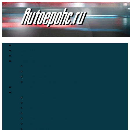
Главная
Экзамен ПДД онлайн
Электромобили
Автоазбука
Автострахование
Автогаджеты
Уроки вождения
Правила дорожного движения
Внедорожники
Новости автомира
Интересные факты
Концепт-кар
Краш-тесты
Видео аварий
Отзывы автовладельцев
Секонд тест
Тест драйв видео