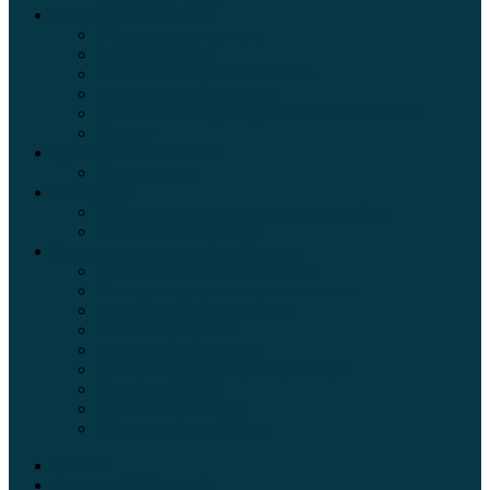
Обзоры автомобилей
Официальные дилеры
Расход топлива
Ремонт и обслуживание авто
Сравнение автомобилей
Технические характеристики автомобилей
Тюнинг
Цены и комплектации
Цены на авто
Обзор шин
Таблица давления в шинах автомобиля
Шинный калькулятор
Полезные советы автолюбителям
Пункты техосмотра в Москве
Калькулятор транспортного налога
Таможенный калькулятор
Алкотестер онлайн
Адреса штрафстоянок
Автомобильные коды стран мира
Штрафы ГИБДД
Карта камер ГИБДД
Коды регионов России
Главная
Экзамен ПДД онлайн