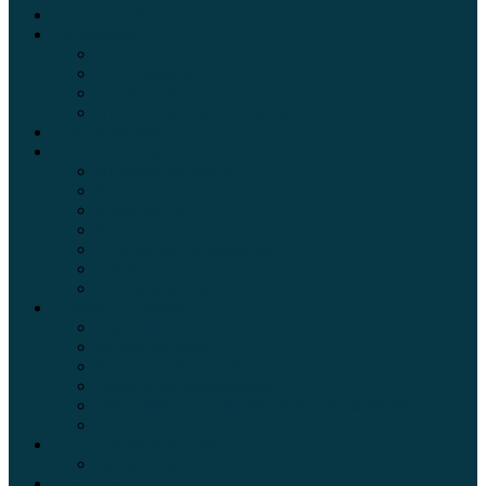
Электромобили
Автоазбука
Автострахование
Автогаджеты
Уроки вождения
Правила дорожного движения
Внедорожники
Новости автомира
Интересные факты
Концепт-кар
Краш-тесты
Видео аварий
Отзывы автовладельцев
Секонд тест
Тест драйв видео
Обзоры автомобилей
Официальные дилеры
Расход топлива
Ремонт и обслуживание авто
Сравнение автомобилей
Технические характеристики автомобилей
Тюнинг
Цены и комплектации
Цены на авто
Обзор шин