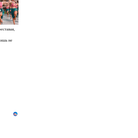
реставая,
ришь не