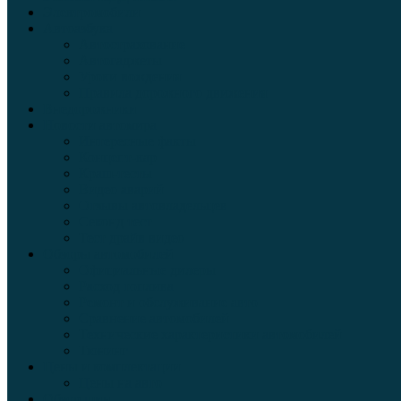
Электромобили
Автоазбука
Автострахование
Автогаджеты
Уроки вождения
Правила дорожного движения
Внедорожники
Новости автомира
Интересные факты
Концепт-кар
Краш-тесты
Видео аварий
Отзывы автовладельцев
Секонд тест
Тест драйв видео
Обзоры автомобилей
Официальные дилеры
Расход топлива
Ремонт и обслуживание авто
Сравнение автомобилей
Технические характеристики автомобилей
Тюнинг
Цены и комплектации
Цены на авто
Обзор шин