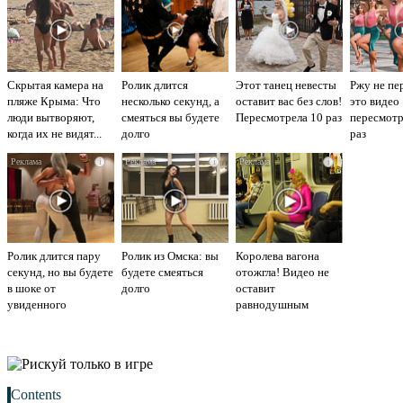
Скрытая камера на
Ролик длится
Этот танец невесты
Ржу не пе
пляже Крыма: Что
несколько секунд, а
оставит вас без слов!
это видео
люди вытворяют,
смеяться вы будете
Пересмотрела 10 раз
пересмот
когда их не видят...
долго
раз
i
i
i
Ролик длится пару
Ролик из Омска: вы
Королева вагона
секунд, но вы будете
будете смеяться
отожгла! Видео не
в шоке от
долго
оставит
увиденного
равнодушным
Contents