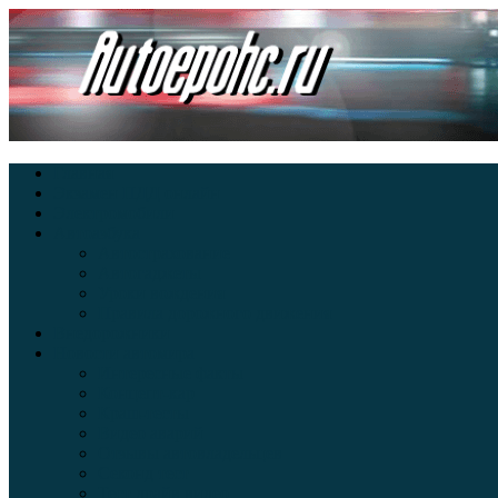
Главная
Экзамен ПДД онлайн
Электромобили
Автоазбука
Автострахование
Автогаджеты
Уроки вождения
Правила дорожного движения
Внедорожники
Новости автомира
Интересные факты
Концепт-кар
Краш-тесты
Видео аварий
Отзывы автовладельцев
Секонд тест
Тест драйв видео