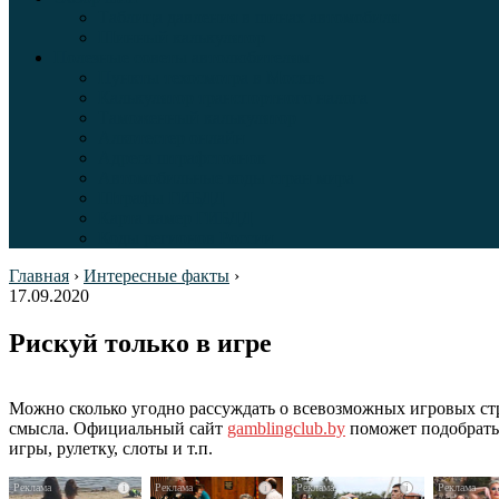
Таблица давления в шинах автомобиля
Шинный калькулятор
Полезные советы автолюбителям
Пункты техосмотра в Москве
Калькулятор транспортного налога
Таможенный калькулятор
Алкотестер онлайн
Адреса штрафстоянок
Автомобильные коды стран мира
Штрафы ГИБДД
Карта камер ГИБДД
Коды регионов России
Главная
›
Интересные факты
›
17.09.2020
Рискуй только в игре
Можно сколько угодно рассуждать о всевозможных игровых стр
смысла. Официальный сайт
gamblingclub.by
поможет подобрать
игры, рулетку, слоты и т.п.
i
i
i