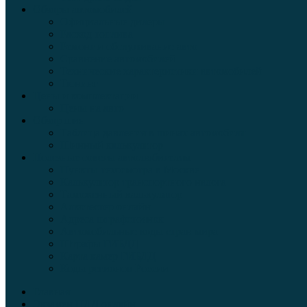
Обзоры автомобилей
Официальные дилеры
Расход топлива
Ремонт и обслуживание авто
Сравнение автомобилей
Технические характеристики автомобилей
Тюнинг
Цены и комплектации
Цены на авто
Обзор шин
Таблица давления в шинах автомобиля
Шинный калькулятор
Полезные советы автолюбителям
Пункты техосмотра в Москве
Калькулятор транспортного налога
Таможенный калькулятор
Алкотестер онлайн
Адреса штрафстоянок
Автомобильные коды стран мира
Штрафы ГИБДД
Карта камер ГИБДД
Коды регионов России
Главная
Экзамен ПДД онлайн