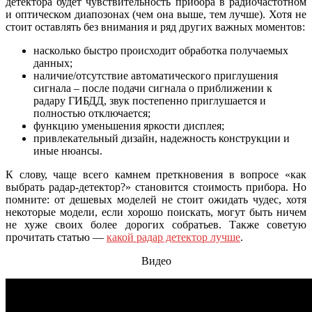
детектора будет чувствительность прибора в радиочастотном
и оптическом диапозонах (чем она выше, тем лучше). Хотя не
стоит оставлять без внимания и ряд других важных моментов:
насколько быстро происходит обработка получаемых
данных;
наличие/отсутствие автоматического приглушения
сигнала – после подачи сигнала о приближении к
радару ГИБДД, звук постепенно приглушается и
полностью отключается;
функцию уменьшения яркости дисплея;
привлекательный дизайн, надежность конструкции и
иные нюансы.
К слову, чаще всего камнем преткновения в вопросе «как
выбрать радар-детектор?» становится стоимость прибора. Но
помните: от дешевых моделей не стоит ожидать чудес, хотя
некоторые модели, если хорошо поискать, могут быть ничем
не хуже своих более дорогих собратьев. Также советую
прочитать статью —
какой радар детектор лучше
.
Видео