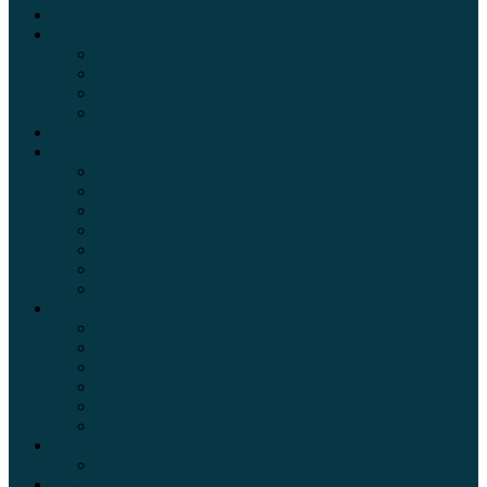
Электромобили
Автоазбука
Автострахование
Автогаджеты
Уроки вождения
Правила дорожного движения
Внедорожники
Новости автомира
Интересные факты
Концепт-кар
Краш-тесты
Видео аварий
Отзывы автовладельцев
Секонд тест
Тест драйв видео
Обзоры автомобилей
Официальные дилеры
Расход топлива
Ремонт и обслуживание авто
Сравнение автомобилей
Технические характеристики автомобилей
Тюнинг
Цены и комплектации
Цены на авто
Обзор шин