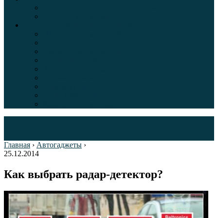
Таблица давления в шинах автомобиля
Шинный калькулятор
Полезные советы автолюбителям
Пункты техосмотра в Москве
Калькулятор транспортного налога
Таможенный калькулятор
Алкотестер онлайн
Адреса штрафстоянок
Автомобильные коды стран мира
Штрафы ГИБДД
Карта камер ГИБДД
Коды регионов России
Главная
›
Автогаджеты
›
25.12.2014
Как выбрать радар-детектор?