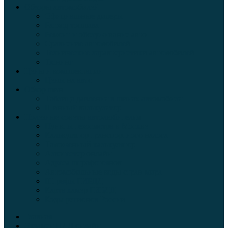
Обзоры автомобилей
Официальные дилеры
Расход топлива
Ремонт и обслуживание авто
Сравнение автомобилей
Технические характеристики автомобилей
Тюнинг
Цены и комплектации
Цены на авто
Обзор шин
Таблица давления в шинах автомобиля
Шинный калькулятор
Полезные советы автолюбителям
Пункты техосмотра в Москве
Калькулятор транспортного налога
Таможенный калькулятор
Алкотестер онлайн
Адреса штрафстоянок
Автомобильные коды стран мира
Штрафы ГИБДД
Карта камер ГИБДД
Коды регионов России
Главная
Экзамен ПДД онлайн