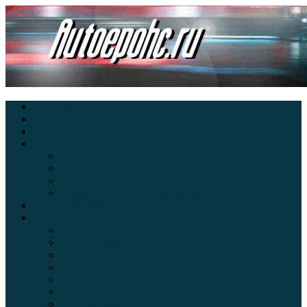
Главная
Экзамен ПДД онлайн
Электромобили
Автоазбука
Автострахование
Автогаджеты
Уроки вождения
Правила дорожного движения
Внедорожники
Новости автомира
Интересные факты
Концепт-кар
Краш-тесты
Видео аварий
Отзывы автовладельцев
Секонд тест
Тест драйв видео