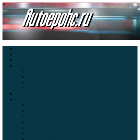
Главная
Экзамен ПДД онлайн
Электромобили
Автоазбука
Автострахование
Автогаджеты
Уроки вождения
Правила дорожного движения
Внедорожники
Новости автомира
Интересные факты
Концепт-кар
Краш-тесты
Видео аварий
Отзывы автовладельцев
Секонд тест
Тест драйв видео