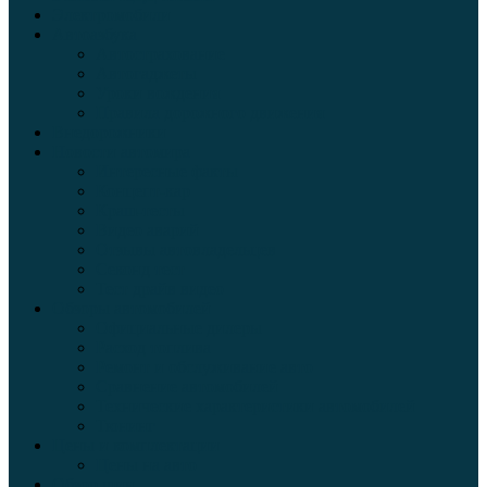
Электромобили
Автоазбука
Автострахование
Автогаджеты
Уроки вождения
Правила дорожного движения
Внедорожники
Новости автомира
Интересные факты
Концепт-кар
Краш-тесты
Видео аварий
Отзывы автовладельцев
Секонд тест
Тест драйв видео
Обзоры автомобилей
Официальные дилеры
Расход топлива
Ремонт и обслуживание авто
Сравнение автомобилей
Технические характеристики автомобилей
Тюнинг
Цены и комплектации
Цены на авто
Обзор шин