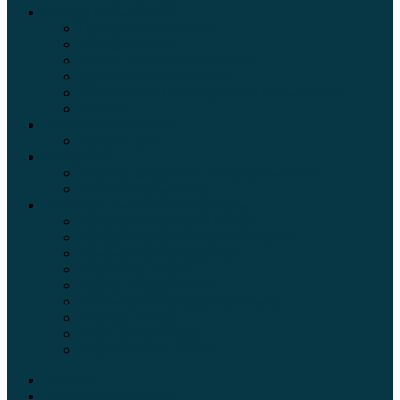
Обзоры автомобилей
Официальные дилеры
Расход топлива
Ремонт и обслуживание авто
Сравнение автомобилей
Технические характеристики автомобилей
Тюнинг
Цены и комплектации
Цены на авто
Обзор шин
Таблица давления в шинах автомобиля
Шинный калькулятор
Полезные советы автолюбителям
Пункты техосмотра в Москве
Калькулятор транспортного налога
Таможенный калькулятор
Алкотестер онлайн
Адреса штрафстоянок
Автомобильные коды стран мира
Штрафы ГИБДД
Карта камер ГИБДД
Коды регионов России
Главная
Экзамен ПДД онлайн