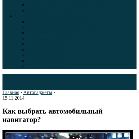
Таблица давления в шинах автомобиля
Шинный калькулятор
Полезные советы автолюбителям
Пункты техосмотра в Москве
Калькулятор транспортного налога
Таможенный калькулятор
Алкотестер онлайн
Адреса штрафстоянок
Автомобильные коды стран мира
Штрафы ГИБДД
Карта камер ГИБДД
Коды регионов России
Главная
›
Автогаджеты
›
15.11.2014
Как выбрать автомобильный
навигатор?