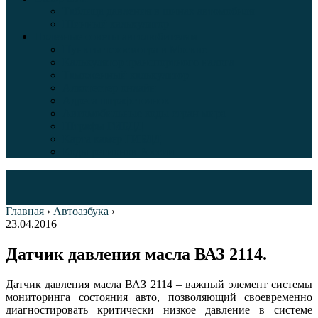
Таблица давления в шинах автомобиля
Шинный калькулятор
Полезные советы автолюбителям
Пункты техосмотра в Москве
Калькулятор транспортного налога
Таможенный калькулятор
Алкотестер онлайн
Адреса штрафстоянок
Автомобильные коды стран мира
Штрафы ГИБДД
Карта камер ГИБДД
Коды регионов России
Главная
›
Автоазбука
›
23.04.2016
Датчик давления масла ВАЗ 2114.
Датчик давления масла ВАЗ 2114 – важный элемент системы
мониторинга состояния авто, позволяющий своевременно
диагностировать критически низкое давление в системе