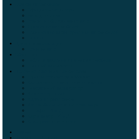
Обзоры автомобилей
Официальные дилеры
Расход топлива
Ремонт и обслуживание авто
Сравнение автомобилей
Технические характеристики автомобилей
Тюнинг
Цены и комплектации
Цены на авто
Обзор шин
Таблица давления в шинах автомобиля
Шинный калькулятор
Полезные советы автолюбителям
Пункты техосмотра в Москве
Калькулятор транспортного налога
Таможенный калькулятор
Алкотестер онлайн
Адреса штрафстоянок
Автомобильные коды стран мира
Штрафы ГИБДД
Карта камер ГИБДД
Коды регионов России
Главная
Экзамен ПДД онлайн