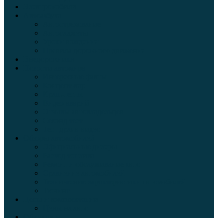
Электромобили
Автоазбука
Автострахование
Автогаджеты
Уроки вождения
Правила дорожного движения
Внедорожники
Новости автомира
Интересные факты
Концепт-кар
Краш-тесты
Видео аварий
Отзывы автовладельцев
Секонд тест
Тест драйв видео
Обзоры автомобилей
Официальные дилеры
Расход топлива
Ремонт и обслуживание авто
Сравнение автомобилей
Технические характеристики автомобилей
Тюнинг
Цены и комплектации
Цены на авто
Обзор шин