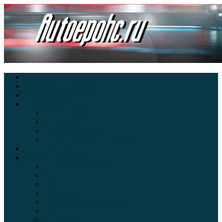
Главная
Экзамен ПДД онлайн
Электромобили
Автоазбука
Автострахование
Автогаджеты
Уроки вождения
Правила дорожного движения
Внедорожники
Новости автомира
Интересные факты
Концепт-кар
Краш-тесты
Видео аварий
Отзывы автовладельцев
Секонд тест
Тест драйв видео