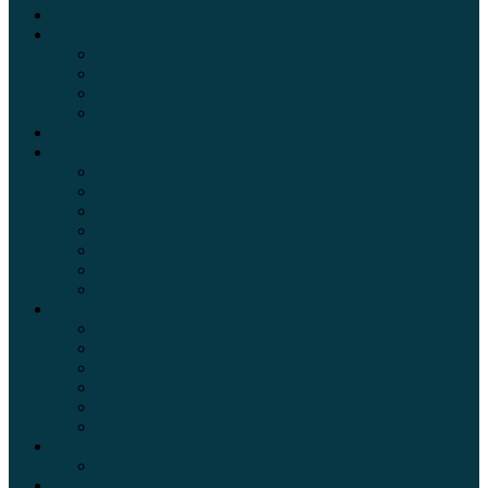
Электромобили
Автоазбука
Автострахование
Автогаджеты
Уроки вождения
Правила дорожного движения
Внедорожники
Новости автомира
Интересные факты
Концепт-кар
Краш-тесты
Видео аварий
Отзывы автовладельцев
Секонд тест
Тест драйв видео
Обзоры автомобилей
Официальные дилеры
Расход топлива
Ремонт и обслуживание авто
Сравнение автомобилей
Технические характеристики автомобилей
Тюнинг
Цены и комплектации
Цены на авто
Обзор шин