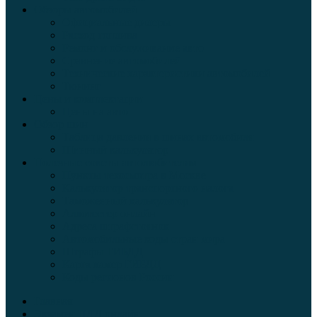
Обзоры автомобилей
Официальные дилеры
Расход топлива
Ремонт и обслуживание авто
Сравнение автомобилей
Технические характеристики автомобилей
Тюнинг
Цены и комплектации
Цены на авто
Обзор шин
Таблица давления в шинах автомобиля
Шинный калькулятор
Полезные советы автолюбителям
Пункты техосмотра в Москве
Калькулятор транспортного налога
Таможенный калькулятор
Алкотестер онлайн
Адреса штрафстоянок
Автомобильные коды стран мира
Штрафы ГИБДД
Карта камер ГИБДД
Коды регионов России
Главная
Экзамен ПДД онлайн