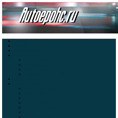
Главная
Экзамен ПДД онлайн
Электромобили
Автоазбука
Автострахование
Автогаджеты
Уроки вождения
Правила дорожного движения
Внедорожники
Новости автомира
Интересные факты
Концепт-кар
Краш-тесты
Видео аварий
Отзывы автовладельцев
Секонд тест
Тест драйв видео