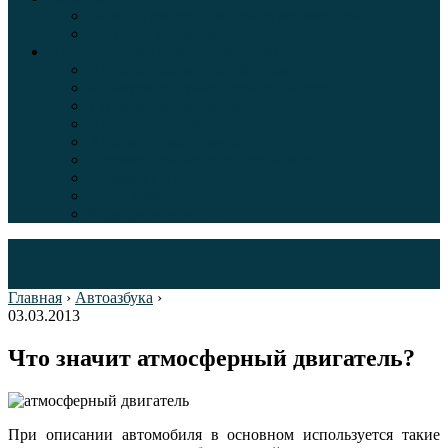
Таблица давления в шинах автомобиля
Шинный калькулятор
Полезные советы автолюбителям
Пункты техосмотра в Москве
Калькулятор транспортного налога
Таможенный калькулятор
Алкотестер онлайн
Адреса штрафстоянок
Автомобильные коды стран мира
Штрафы ГИБДД
Карта камер ГИБДД
Коды регионов России
Главная
›
Автоазбука
›
03.03.2013
Что значит атмосферный двигатель?
При описании автомобиля в основном используется такие