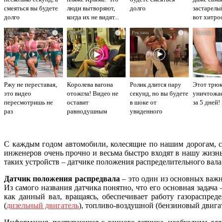
смеяться вы будете
люди вытворяют,
долго
застарелы
долго
когда их не видят...
вот хитро
i
i
i
Ржу не переставая,
Королева вагона
Ролик длится пару
Этот трю
это видео
отожгла! Видео не
секунд, но вы будете
уничтожае
пересмотришь не
оставит
в шоке от
за 5 дней!
раз
равнодушным
увиденного
С каждым годом автомобили, колесящие по нашим дорогам, с
инженеров очень прочно и весьма быстро входят в нашу жизн
таких устройств – датчике положения распределительного вал
Датчик положения распредвала
– это один из основных важ
Из самого названия датчика понятно, что его основная задача
как данный вал, вращаясь, обеспечивает работу газораспре
(
дизельный двигатель
), топливо-воздушной (бензиновый двигат