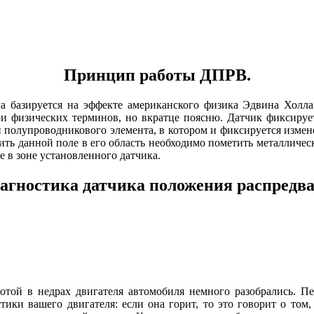
Принцип работы ДПРВ.
а базируется на эффекте американского физика Эдвина Холла.
бри физических терминов, но вкратце поясню. Датчик фиксиру
 и полупроводникового элемента, в котором и фиксируется изме
нить данной поле в его область необходимо пометить металличес
 в зоне установленного датчика.
агностика датчика положения распредва
ботой в недрах двигателя автомобиля немного разобрались. П
тики вашего двигателя: если она горит, то это говорит о том