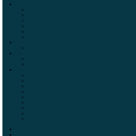
Обзоры автомобилей
Официальные дилеры
Расход топлива
Ремонт и обслуживание авто
Сравнение автомобилей
Технические характеристики автомобилей
Тюнинг
Цены и комплектации
Цены на авто
Обзор шин
Таблица давления в шинах автомобиля
Шинный калькулятор
Полезные советы автолюбителям
Пункты техосмотра в Москве
Калькулятор транспортного налога
Таможенный калькулятор
Алкотестер онлайн
Адреса штрафстоянок
Автомобильные коды стран мира
Штрафы ГИБДД
Карта камер ГИБДД
Коды регионов России
Главная
Экзамен ПДД онлайн