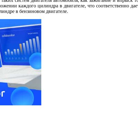
таких систем двигателя автомобиля, как зажигание и впрыск т
ложении каждого цилиндра в двигателе, что соответственно дае
линдре в бензиновом двигателе.