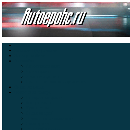
Главная
Экзамен ПДД онлайн
Электромобили
Автоазбука
Автострахование
Автогаджеты
Уроки вождения
Правила дорожного движения
Внедорожники
Новости автомира
Интересные факты
Концепт-кар
Краш-тесты
Видео аварий
Отзывы автовладельцев
Секонд тест
Тест драйв видео