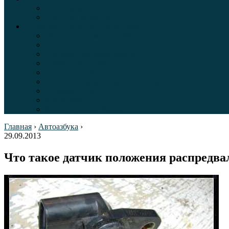
Таблица давления в шинах автомобиля
Шинный калькулятор
Полезные советы автолюбителям
Пункты техосмотра в Москве
Калькулятор транспортного налога
Таможенный калькулятор
Алкотестер онлайн
Адреса штрафстоянок
Автомобильные коды стран мира
Штрафы ГИБДД
Карта камер ГИБДД
Коды регионов России
Главная
›
Автоазбука
›
29.09.2013
Что такое датчик положения распредва