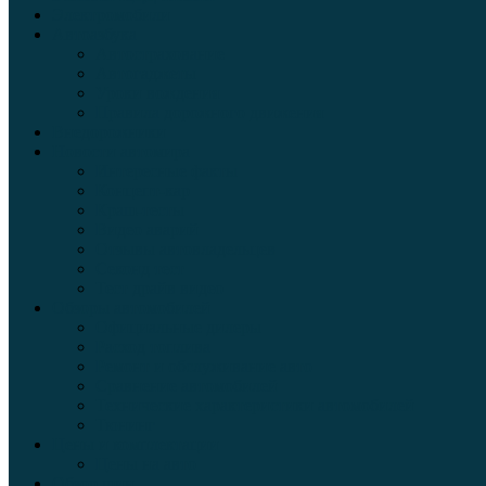
Электромобили
Автоазбука
Автострахование
Автогаджеты
Уроки вождения
Правила дорожного движения
Внедорожники
Новости автомира
Интересные факты
Концепт-кар
Краш-тесты
Видео аварий
Отзывы автовладельцев
Секонд тест
Тест драйв видео
Обзоры автомобилей
Официальные дилеры
Расход топлива
Ремонт и обслуживание авто
Сравнение автомобилей
Технические характеристики автомобилей
Тюнинг
Цены и комплектации
Цены на авто
Обзор шин