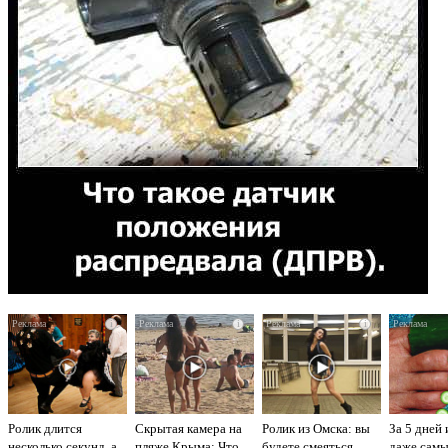
i
i
i
Ролик длится
Скрытая камера на
Ролик из Омска: вы
За 5 дней 
несколько секунд, а
пляже Крыма: Что
будете смеяться
даже сам