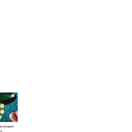
i
исчезнет
ый