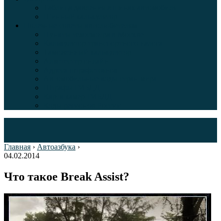
Таблица давления в шинах автомобиля
Шинный калькулятор
Полезные советы автолюбителям
Пункты техосмотра в Москве
Калькулятор транспортного налога
Таможенный калькулятор
Алкотестер онлайн
Адреса штрафстоянок
Автомобильные коды стран мира
Штрафы ГИБДД
Карта камер ГИБДД
Коды регионов России
Главная
›
Автоазбука
›
04.02.2014
Что такое Break Assist?