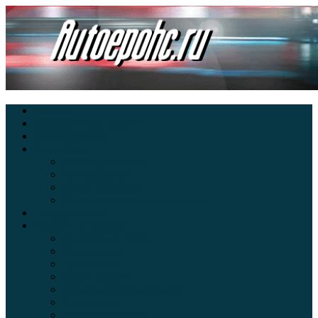
Главная
Экзамен ПДД онлайн
Электромобили
Автоазбука
Автострахование
Автогаджеты
Уроки вождения
Правила дорожного движения
Внедорожники
Новости автомира
Интересные факты
Концепт-кар
Краш-тесты
Видео аварий
Отзывы автовладельцев
Секонд тест
Тест драйв видео