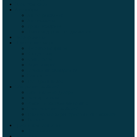
Электромобили
Автоазбука
Автострахование
Автогаджеты
Уроки вождения
Правила дорожного движения
Внедорожники
Новости автомира
Интересные факты
Концепт-кар
Краш-тесты
Видео аварий
Отзывы автовладельцев
Секонд тест
Тест драйв видео
Обзоры автомобилей
Официальные дилеры
Расход топлива
Ремонт и обслуживание авто
Сравнение автомобилей
Технические характеристики автомобилей
Тюнинг
Цены и комплектации
Цены на авто
Обзор шин