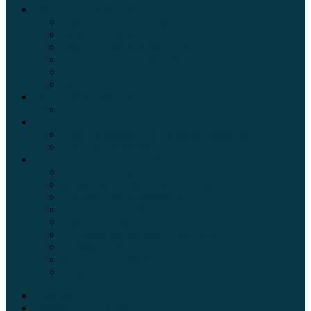
Обзоры автомобилей
Официальные дилеры
Расход топлива
Ремонт и обслуживание авто
Сравнение автомобилей
Технические характеристики автомобилей
Тюнинг
Цены и комплектации
Цены на авто
Обзор шин
Таблица давления в шинах автомобиля
Шинный калькулятор
Полезные советы автолюбителям
Пункты техосмотра в Москве
Калькулятор транспортного налога
Таможенный калькулятор
Алкотестер онлайн
Адреса штрафстоянок
Автомобильные коды стран мира
Штрафы ГИБДД
Карта камер ГИБДД
Коды регионов России
Главная
Экзамен ПДД онлайн