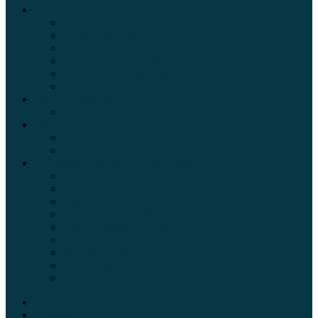
Обзоры автомобилей
Официальные дилеры
Расход топлива
Ремонт и обслуживание авто
Сравнение автомобилей
Технические характеристики автомобилей
Тюнинг
Цены и комплектации
Цены на авто
Обзор шин
Таблица давления в шинах автомобиля
Шинный калькулятор
Полезные советы автолюбителям
Пункты техосмотра в Москве
Калькулятор транспортного налога
Таможенный калькулятор
Алкотестер онлайн
Адреса штрафстоянок
Автомобильные коды стран мира
Штрафы ГИБДД
Карта камер ГИБДД
Коды регионов России
Главная
Экзамен ПДД онлайн