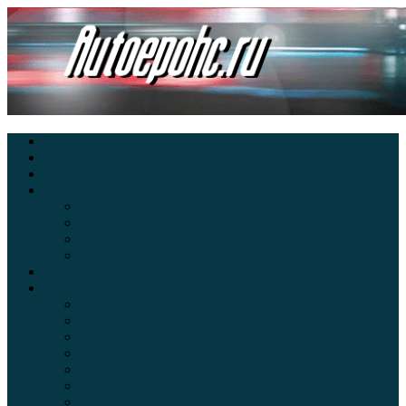
Главная
Экзамен ПДД онлайн
Электромобили
Автоазбука
Автострахование
Автогаджеты
Уроки вождения
Правила дорожного движения
Внедорожники
Новости автомира
Интересные факты
Концепт-кар
Краш-тесты
Видео аварий
Отзывы автовладельцев
Секонд тест
Тест драйв видео