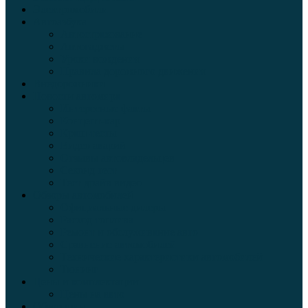
Электромобили
Автоазбука
Автострахование
Автогаджеты
Уроки вождения
Правила дорожного движения
Внедорожники
Новости автомира
Интересные факты
Концепт-кар
Краш-тесты
Видео аварий
Отзывы автовладельцев
Секонд тест
Тест драйв видео
Обзоры автомобилей
Официальные дилеры
Расход топлива
Ремонт и обслуживание авто
Сравнение автомобилей
Технические характеристики автомобилей
Тюнинг
Цены и комплектации
Цены на авто
Обзор шин