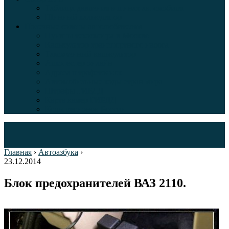
Таблица давления в шинах автомобиля
Шинный калькулятор
Полезные советы автолюбителям
Пункты техосмотра в Москве
Калькулятор транспортного налога
Таможенный калькулятор
Алкотестер онлайн
Адреса штрафстоянок
Автомобильные коды стран мира
Штрафы ГИБДД
Карта камер ГИБДД
Коды регионов России
Главная
›
Автоазбука
›
23.12.2014
Блок предохранителей ВАЗ 2110.