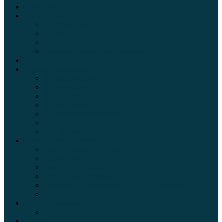
Электромобили
Автоазбука
Автострахование
Автогаджеты
Уроки вождения
Правила дорожного движения
Внедорожники
Новости автомира
Интересные факты
Концепт-кар
Краш-тесты
Видео аварий
Отзывы автовладельцев
Секонд тест
Тест драйв видео
Обзоры автомобилей
Официальные дилеры
Расход топлива
Ремонт и обслуживание авто
Сравнение автомобилей
Технические характеристики автомобилей
Тюнинг
Цены и комплектации
Цены на авто
Обзор шин