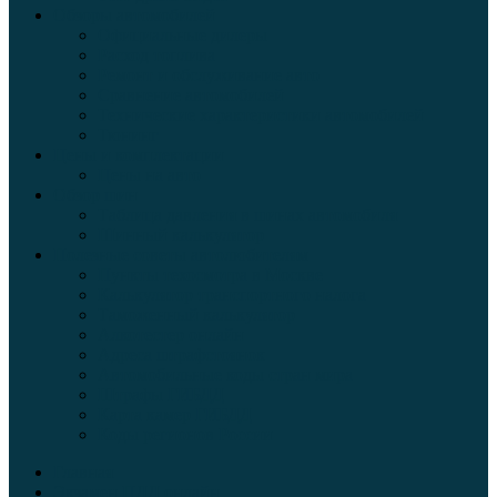
Обзоры автомобилей
Официальные дилеры
Расход топлива
Ремонт и обслуживание авто
Сравнение автомобилей
Технические характеристики автомобилей
Тюнинг
Цены и комплектации
Цены на авто
Обзор шин
Таблица давления в шинах автомобиля
Шинный калькулятор
Полезные советы автолюбителям
Пункты техосмотра в Москве
Калькулятор транспортного налога
Таможенный калькулятор
Алкотестер онлайн
Адреса штрафстоянок
Автомобильные коды стран мира
Штрафы ГИБДД
Карта камер ГИБДД
Коды регионов России
Главная
Экзамен ПДД онлайн