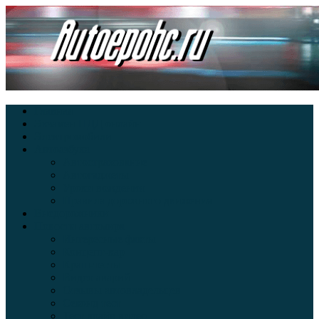
Главная
Экзамен ПДД онлайн
Электромобили
Автоазбука
Автострахование
Автогаджеты
Уроки вождения
Правила дорожного движения
Внедорожники
Новости автомира
Интересные факты
Концепт-кар
Краш-тесты
Видео аварий
Отзывы автовладельцев
Секонд тест
Тест драйв видео