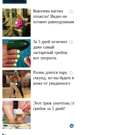
Королева вагона
i
отожгла! Видео не
оставит равнодушным
За 5 дней исчезнет
i
даже самый
застарелый грибок:
вот хитрость
Ролик длится пару
i
секунд, но вы будете в
шоке от увиденного
Этот трюк уничтожает
i
грибок за 5 дней!