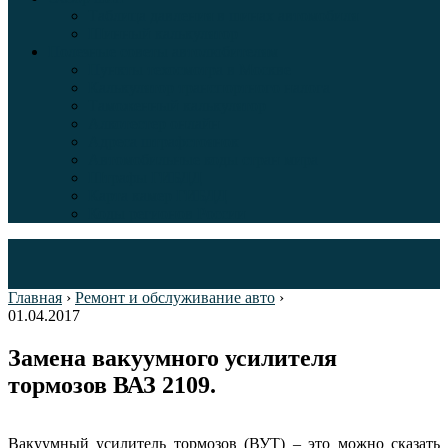
Таблица давления в шинах автомобиля
Шинный калькулятор
Полезные советы автолюбителям
Пункты техосмотра в Москве
Калькулятор транспортного налога
Таможенный калькулятор
Алкотестер онлайн
Адреса штрафстоянок
Автомобильные коды стран мира
Штрафы ГИБДД
Карта камер ГИБДД
Коды регионов России
Главная
›
Ремонт и обслуживание авто
›
01.04.2017
Замена вакуумного усилителя
тормозов ВАЗ 2109.
Вакуумный усилитель тормозов (ВУТ) – это можно сказать